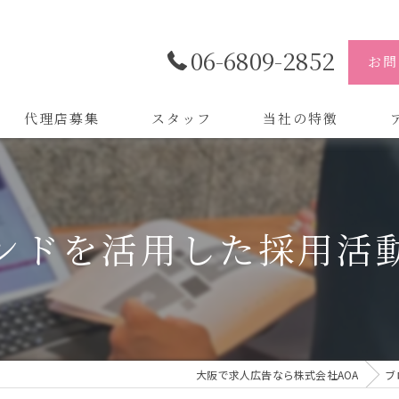
06-6809-2852
お問
代理店募集
スタッフ
当社の特徴
代理店
株
制作
株
ンドを活用した採用活
バイトル
株
会社
デザイン
大阪で求人広告なら株式会社AOA
ブ