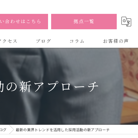
い合わせはこちら
拠点一覧
アクセス
ブログ
コラム
お客様の声
式会社AOA
式会社AOA 東京 渋谷オフィス
動の新アプローチ
式会社AOA 南森町オフィス
ログ
最新の業界トレンドを活用した採用活動の新アプローチ