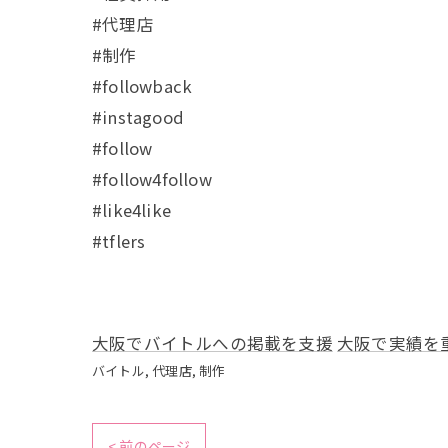
#代理店
#制作
#followback
#instagood
#follow
#follow4follow
#like4like
#tflers
大阪でバイトルへの掲載を支援
大阪で実績を
バイトル
代理店
制作
< 前のページ