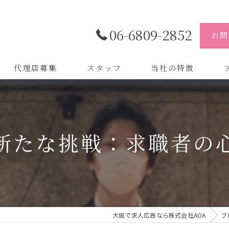
06-6809-2852
お問
代理店募集
スタッフ
当社の特徴
代理店
株
制作
株
新たな挑戦：求職者の
バイトル
株
会社
デザイン
大阪で求人広告なら株式会社AOA
ブ