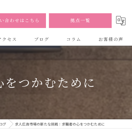
い合わせはこちら
拠点一覧
アクセス
ブログ
コラム
お客様の声
式会社AOA
式会社AOA 東京 渋谷オフィス
心をつかむために
式会社AOA 南森町オフィス
ログ
求人広告市場の新たな挑戦：求職者の心をつかむために