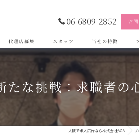
06-6809-2852
お問
代理店募集
スタッフ
当社の特徴
代理店
株
制作
株
新たな挑戦：求職者の
バイトル
株
会社
デザイン
大阪で求人広告なら株式会社AOA
ブ