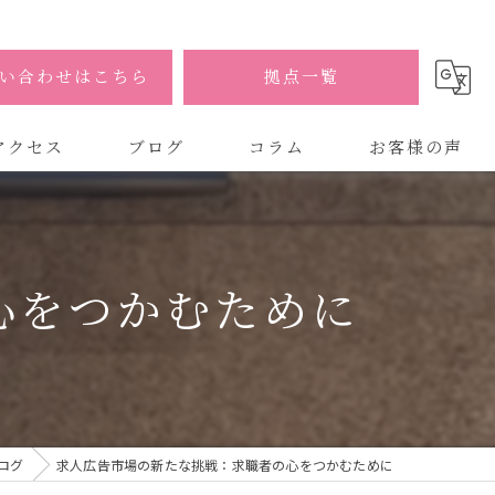
い合わせはこちら
拠点一覧
アクセス
ブログ
コラム
お客様の声
式会社AOA
式会社AOA 東京 渋谷オフィス
心をつかむために
式会社AOA 南森町オフィス
ログ
求人広告市場の新たな挑戦：求職者の心をつかむために