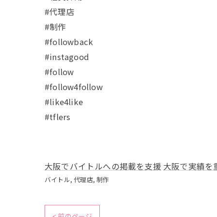
#代理店
#制作
#followback
#instagood
#follow
#follow4follow
#like4like
#tflers
大阪でバイトルへの掲載を支援
大阪で実績を
バイトル
代理店
制作
< 前のページ