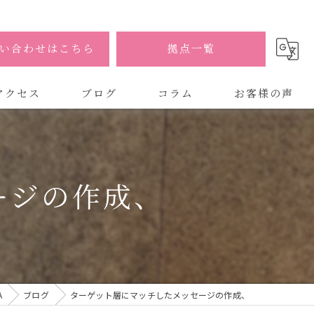
い合わせはこちら
拠点一覧
アクセス
ブログ
コラム
お客様の声
式会社AOA
式会社AOA 東京 渋谷オフィス
ージの作成、
式会社AOA 南森町オフィス
A
ブログ
ターゲット層にマッチしたメッセージの作成、