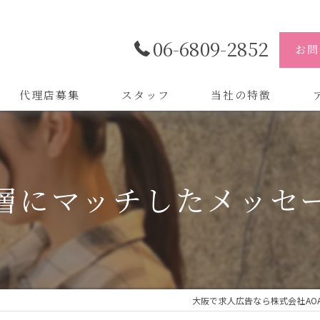
06-6809-2852
お問
代理店募集
スタッフ
当社の特徴
代理店
株
制作
株
層にマッチしたメッセ
バイトル
株
会社
デザイン
大阪で求人広告なら株式会社AO