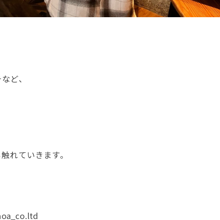
、
チなど、
、
も触れていきます。
oa_co.ltd