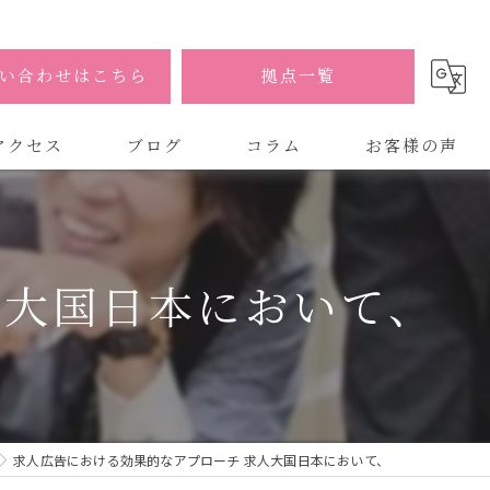
い合わせはこちら
拠点一覧
アクセス
ブログ
コラム
お客様の声
式会社AOA
式会社AOA 東京 渋谷オフィス
人大国日本において、
式会社AOA 南森町オフィス
求人広告における効果的なアプローチ 求人大国日本において、