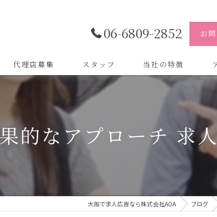
06-6809-2852
お問
代理店募集
スタッフ
当社の特徴
代理店
株
制作
株
果的なアプローチ 求
バイトル
株
会社
デザイン
大阪で求人広告なら株式会社AOA
ブログ