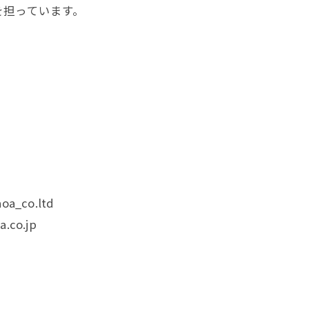
を担っています。
。
。
oa_co.ltd
.co.jp