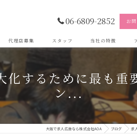
06-6809-2852
お問
代理店募集
スタッフ
当社の特徴
代理店
株
大化するために最も重
制作
株
ン...
バイトル
株
会社
デザイン
大阪で求人広告なら株式会社AOA
ブログ
求