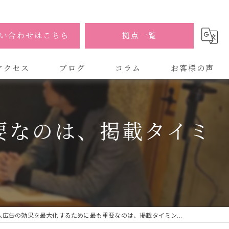
い合わせはこちら
拠点一覧
アクセス
ブログ
コラム
お客様の声
式会社AOA
要なのは、掲載タイミ
式会社AOA 東京 渋谷オフィス
式会社AOA 南森町オフィス
人広告の効果を最大化するために最も重要なのは、掲載タイミン...