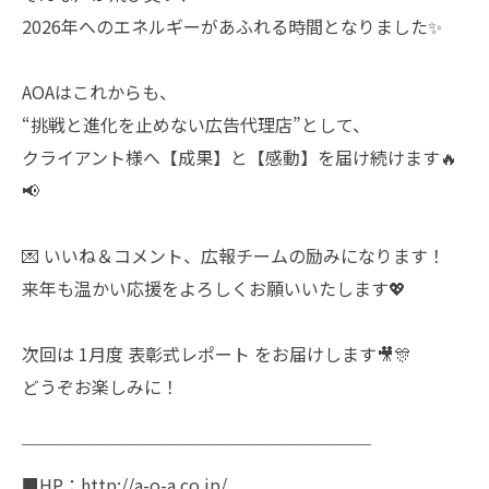
2026年へのエネルギーがあふれる時間となりました✨
AOAはこれからも、
“挑戦と進化を止めない広告代理店”として、
クライアント様へ【成果】と【感動】を届け続けます🔥
📢
💌 いいね＆コメント、広報チームの励みになります！
来年も温かい応援をよろしくお願いいたします💖
次回は 1月度 表彰式レポート をお届けします🎥🎊
どうぞお楽しみに！
￣￣￣￣￣￣￣￣￣￣￣￣￣￣￣￣￣￣￣￣
■HP：http://a-o-a.co.jp/