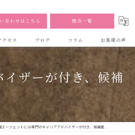
い合わせはこちら
拠点一覧
アクセス
ブログ
コラム
お客様の声
式会社AOA
バイザーが付き、候補
式会社AOA 東京 渋谷オフィス
式会社AOA 南森町オフィス
職エージェントには専門のキャリアアドバイザーが付き、候補者...