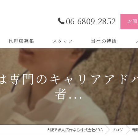
06-6809-2852
お問
代理店募集
スタッフ
当社の特徴
代理店
株
は専門のキャリアアド
制作
株
者...
バイトル
株
会社
デザイン
大阪で求人広告なら株式会社AOA
ブログ
転