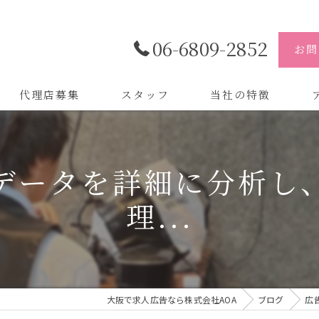
06-6809-2852
お問
代理店募集
スタッフ
当社の特徴
代理店
株
データを詳細に分析し
制作
株
理...
バイトル
株
会社
デザイン
大阪で求人広告なら株式会社AOA
ブログ
広