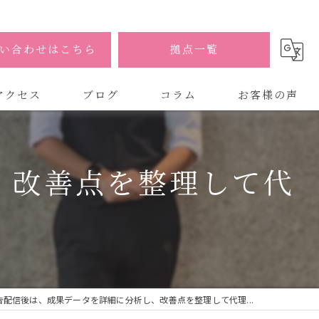
い合わせはこちら
拠点一覧
アクセス
ブログ
コラム
お客様の声
式会社AOA
、改善点を整理して代
式会社AOA 東京 渋谷オフィス
式会社AOA 南森町オフィス
告配信後は、成果データを詳細に分析し、改善点を整理して代理...