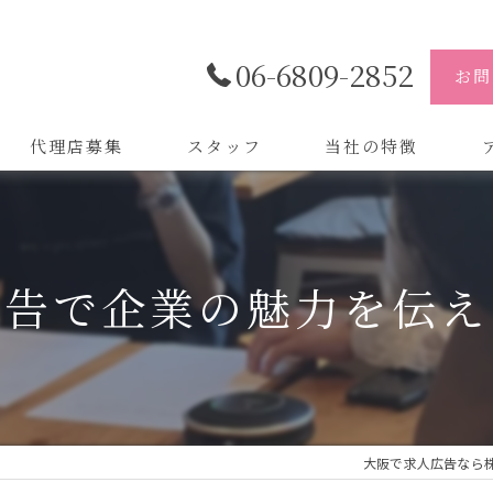
06-6809-2852
お問
代理店募集
スタッフ
当社の特徴
代理店
株
制作
株
広告で企業の魅力を伝え
バイトル
株
会社
デザイン
大阪で求人広告なら株