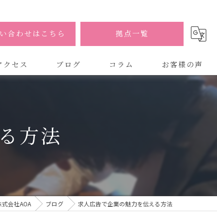
い合わせはこちら
拠点一覧
アクセス
ブログ
コラム
お客様の声
式会社AOA
式会社AOA 東京 渋谷オフィス
る方法
式会社AOA 南森町オフィス
式会社AOA
ブログ
求人広告で企業の魅力を伝える方法