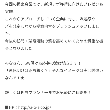
今回の提案会議では、新規アポ獲得に向けたプレゼンも
実施。
これからアプローチしていく企業に対し、課題感やニー
ズを想定しながら提案内容をブラッシュアップしまし
た。
今後の訪問・架電活動の質を高めていくための貴重な機
会となりました。
みなさん、GW明けも応募の波は続きます！
「連休明けは落ち着く？」そんなイメージは実は間違い
なんです★
詳しくは担当プランナーまでお気軽にご連絡を！
￣￣￣￣￣￣￣￣￣￣￣￣￣￣￣￣￣￣￣￣
■HP：http://a-o-a.co.jp/