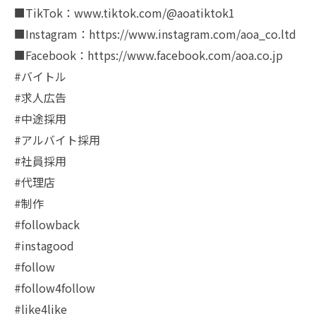
■TikTok：www.tiktok.com/@aoatiktok1
■Instagram：https://www.instagram.com/aoa_co.ltd
■Facebook：https://www.facebook.com/aoa.co.jp
#バイトル
#求人広告
#中途採用
#アルバイト採用
#社員採用
#代理店
#制作
#followback
#instagood
#follow
#follow4follow
#like4like