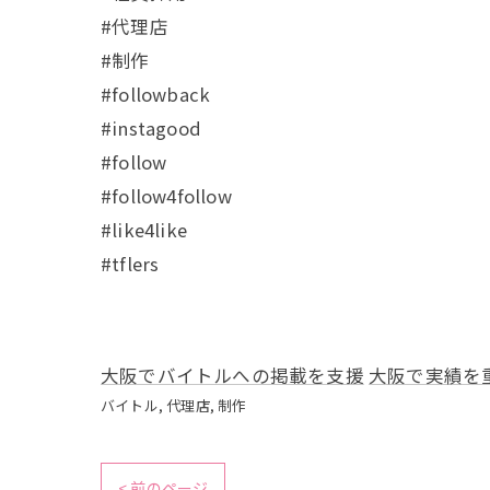
#代理店
#制作
#followback
#instagood
#follow
#follow4follow
#like4like
#tflers
大阪でバイトルへの掲載を支援
大阪で実績を
バイトル
代理店
制作
< 前のページ