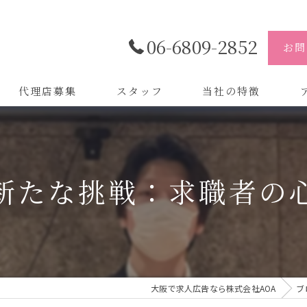
06-6809-2852
お問
代理店募集
スタッフ
当社の特徴
代理店
株
制作
株
新たな挑戦：求職者の
バイトル
株
会社
デザイン
大阪で求人広告なら株式会社AOA
ブ