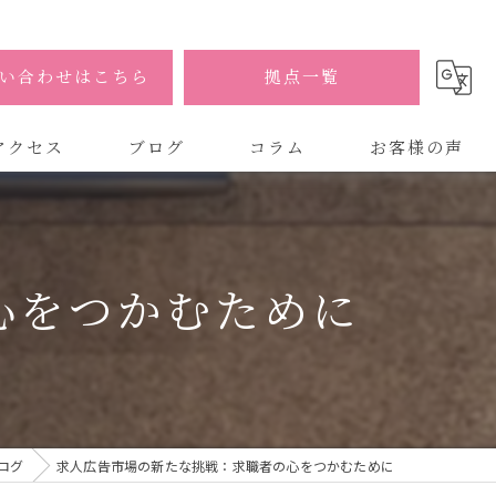
い合わせはこちら
拠点一覧
アクセス
ブログ
コラム
お客様の声
式会社AOA
式会社AOA 東京 渋谷オフィス
心をつかむために
式会社AOA 南森町オフィス
ログ
求人広告市場の新たな挑戦：求職者の心をつかむために