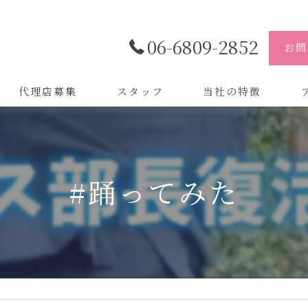
06-6809-2852
お問
代理店募集
スタッフ
当社の特徴
代理店
株
制作
株
#踊ってみた
バイトル
株
会社
デザイン