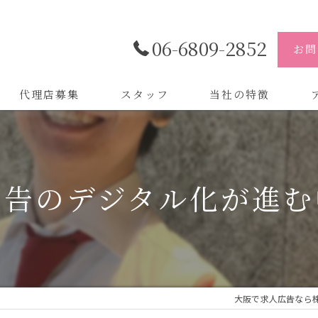
06-6809-2852
お問
代理店募集
スタッフ
当社の特徴
代理店
株
制作
株
広告のデジタル化が進む
バイトル
株
会社
デザイン
大阪で求人広告なら株