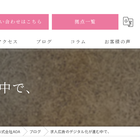
い合わせはこちら
拠点一覧
アクセス
ブログ
コラム
お客様の声
式会社AOA
式会社AOA 東京 渋谷オフィス
中で、
式会社AOA 南森町オフィス
式会社AOA
ブログ
求人広告のデジタル化が進む中で、