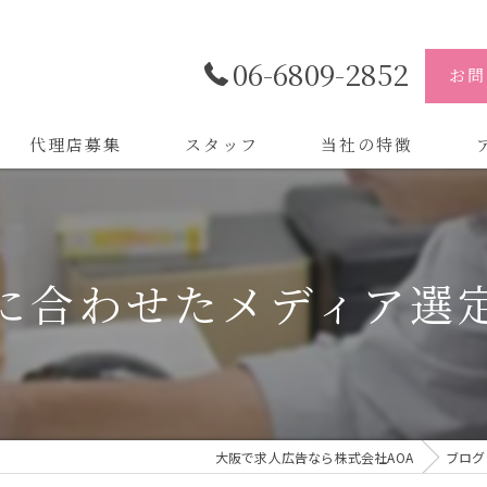
06-6809-2852
お問
代理店募集
スタッフ
当社の特徴
代理店
株
制作
株
に合わせたメディア選
バイトル
株
会社
デザイン
大阪で求人広告なら株式会社AOA
ブログ