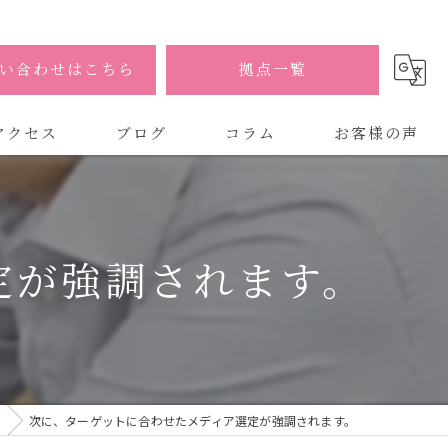
い合わせはこちら
拠点一覧
アクセス
ブログ
コラム
お客様の声
式会社AOA
式会社AOA 東京 渋谷オフィス
定が強調されます。
式会社AOA 南森町オフィス
次に、ターゲットに合わせたメディア選定が強調されます。