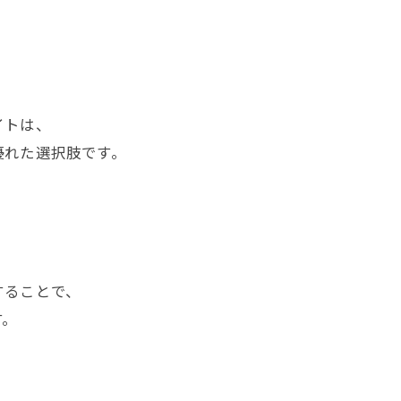
。
イトは、
優れた選択肢です。
することで、
す。