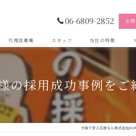
06-6809-2852
お問
代理店募集
スタッフ
当社の特徴
代理店
株
制作
株
 様の採用成功事例をご
バイトル
株
会社
デザイン
大阪で求人広告なら株式会社AO