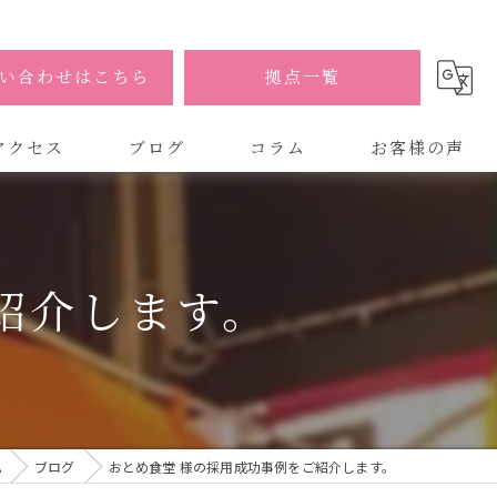
い合わせはこちら
拠点一覧
アクセス
ブログ
コラム
お客様の声
式会社AOA
式会社AOA 東京 渋谷オフィス
紹介します。
式会社AOA 南森町オフィス
A
ブログ
おとめ食堂 様の採用成功事例をご紹介します。