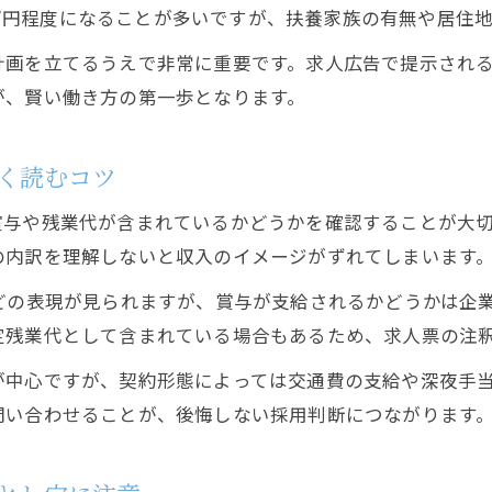
40万円程度になることが多いですが、扶養家族の有無や居住
正社員とバイトの求人年収比較で重視すべき点
計画を立てるうえで非常に重要です。求人広告で提示され
採用条件で年収の見方と手取り額の違いを確認
が、賢い働き方の第一歩となります。
求人広告の年収欄を使った正社員・バイトの選び方
求人年収で損しないための採用条件チェック術
く読むコツ
バイト・正社員の求人年収広告に潜む誤認リスク
賞与や残業代が含まれているかどうかを確認することが大
求人票の年収記載に潜む落とし穴と賞与の実態
の内訳を理解しないと収入のイメージがずれてしまいます
求人票の年収欄に隠れる広告上の落とし穴に注意
どの表現が見られますが、賞与が支給されるかどうかは企
採用時に見落としがちな求人年収と賞与の関係
定残業代として含まれている場合もあるため、求人票の注
求人広告で年収に賞与が含まれるか確認するコツ
が中心ですが、契約形態によっては交通費の支給や深夜手
バイト・正社員で異なる年収記載のポイントとは
問い合わせることが、後悔しない採用判断につながります
求人年収で賞与込みの表記を正しく理解する方法
採用時に知るべき求人年収の下限とその嘘を見抜く術