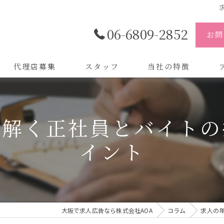
06-6809-2852
お問
代理店募集
スタッフ
当社の特徴
代理店
株
み解く正社員とバイトの
制作
株
イント
バイトル
株
会社
デザイン
大阪で求人広告なら株式会社AOA
コラム
求人の