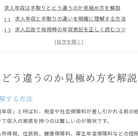
求人年収は手取りとどう違うのか見極め方を解説
求人年収と手取りの違いを明確に理解する方法
求人広告で採用時の年収表記を正しく読むコツ
バイトと正社員の求人年収見方の落とし穴に注意
求人にある年収と実際の手取り額の差を知るポイン
求人票の年収表示で損しないための広告チェック術
年収の幅が広い求人広告を比較するポイント
とどう違うのか見極め方を解説
求人広告の年収の幅が広い理由を徹底解説
バイトと正社員の求人年収幅は何が違うのか
解する方法
求人票の年収幅と実際の採用条件を見分ける方法
面年収」と呼ばれ、税金や社会保険料が差し引かれる前の
求人で年収幅が広いときの広告の見方をチェック
けで収入の実感を持つのは難しいのが現状です。
採用時に求人の年収下限と上限を比較するコツ
ら所得税、住民税、健康保険料、厚生年金保険料などの控
正社員とバイトの採用条件で損しない年収の見方