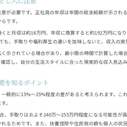
とし穴に注意
求人年収下限が本当か嘘か見極める採用術
求人広告の年収下限表示を鵜呑みにしない理由
注意が必要です。正社員の年収は年間の総支給額が示され
からです。
バイトと正社員の求人年収下限の違いを解説
求人票の年収下限欄で広告の真実を見抜く方法
時間働くと月収は約16万円、年収に換算すると約192万円に
採用時に求人年収下限と実際の手取りを比較する
っても、手取りや福利厚生の違いを加味しないと、収入の実
転職で実際に受け取れる年収の想定差を把握する方法
広く示されている場合があり、最小限の時間で計算した場
転職時に求人年収と実際の手取りの差を知るコツ
り確認し、自分の生活スタイルに合った現実的な収入見込
求人広告で想定年収と実際の採用後年収を比較
求人票記載の年収と生活費のリアルな関係性
差を知るポイント
正社員・バイトの求人年収実態を転職で見極める
一般的に15%〜25%程度の差があると考えられます。こ
採用後に受け取れる求人年収で失敗しない計算法
ます。
合、手取りはおよそ240万〜255万円程度になる可能性
かれるためです。また、扶養控除や住民税の額も個人の状