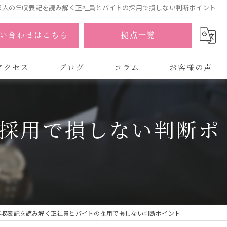
求人の年収表記を読み解く正社員とバイトの採用で損しない判断ポイント
い合わせはこちら
拠点一覧
アクセス
ブログ
コラム
お客様の声
式会社AOA
採用で損しない判断ポ
式会社AOA 東京 渋谷オフィス
式会社AOA 南森町オフィス
年収表記を読み解く正社員とバイトの採用で損しない判断ポイント