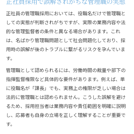
正社員採用で誤解されがちな管理職の実態
求人広告作成時の管理職表現に潜む落とし穴
正社員の管理職採用においては、役職名だけで管理職と
正社員管理職の求人広告で生まれる誤解を
しての実態が判断されがちですが、実際の業務内容や法
防ぐ
的な管理監督者の条件と異なる場合があります。これ
採用時に注意したい管理職表現の落とし穴
は、名ばかり管理職問題として社会問題化しており、採
とは
用時の誤解が後のトラブルに繋がるリスクを孕んでいま
バイトと正社員の管理採用で広告内容が差
す。
を生む
管理職として認められるには、労働時間の裁量や部下の
求人広告における管理職記載の法的注意点
指揮監督権限など具体的な要件があります。例えば、単
を解説
に役職名が「課長」でも、実務上の権限が乏しい場合は
誤解を招く正社員管理職の採用表現を見極
法的に管理職とは認められません。こうした誤解を避け
める
るため、採用担当者は業務内容や責任範囲を明確に説明
管理監督者を見極めるための法的ポイントとは
し、応募者も自身の立場を正しく理解することが重要で
正社員管理職と管理監督者を採用時に区別
す。
する方法