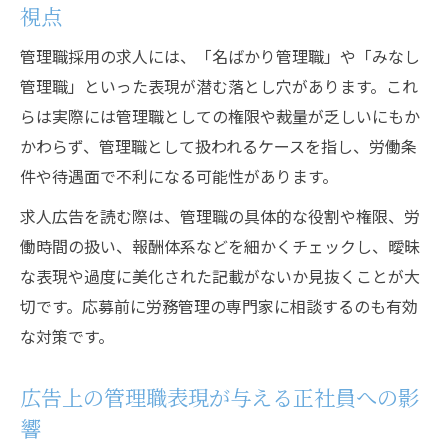
視点
正社員管理職の待遇と役割が合致しない要
管理職採用の求人には、「名ばかり管理職」や「みなし
因を整理
管理職」といった表現が潜む落とし穴があります。これ
転職時に活かす管理職経験の新たな視点
らは実際には管理職としての権限や裁量が乏しいにもか
正社員管理職経験が採用・求人で評価され
かわらず、管理職として扱われるケースを指し、労働条
る理由
件や待遇面で不利になる可能性があります。
管理職経験を転職時の強みにする求人選び
求人広告を読む際は、管理職の具体的な役割や権限、労
のコツ
働時間の扱い、報酬体系などを細かくチェックし、曖昧
バイト管理職経験も活かせる採用市場の動
な表現や過度に美化された記載がないか見抜くことが大
向とは
切です。応募前に労務管理の専門家に相談するのも有効
求人広告で管理職経験を効果的にアピール
な対策です。
する方法
正社員採用で有利になる管理職経験の伝え
広告上の管理職表現が与える正社員への影
方
響