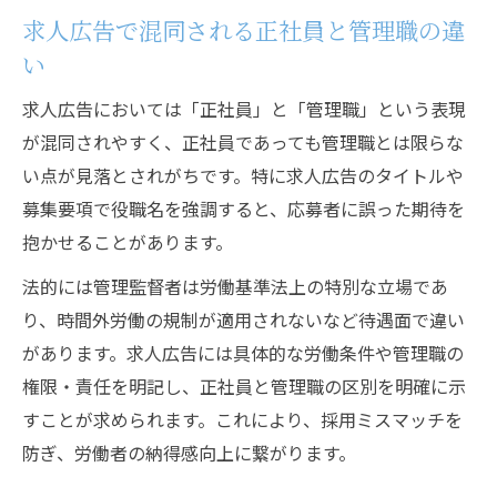
求人広告で混同される正社員と管理職の違
求人広告で求められる管理監督者の法的基
い
準とは
バイト採用にも関係する管理監督者の定義
求人広告においては「正社員」と「管理職」という表現
を整理
が混同されやすく、正社員であっても管理職とは限らな
採用現場で混同される管理職と監督者の違
い点が見落とされがちです。特に求人広告のタイトルや
いに注意
募集要項で役職名を強調すると、応募者に誤った期待を
抱かせることがあります。
正社員管理監督者の要件と求人での扱い方
の実際
法的には管理監督者は労働基準法上の特別な立場であ
バイトと正社員で異なる管理職の実態を整理
り、時間外労働の規制が適用されないなど待遇面で違い
採用現場で異なるバイトと正社員管理職の
があります。求人広告には具体的な労働条件や管理職の
役割
権限・責任を明記し、正社員と管理職の区別を明確に示
すことが求められます。これにより、採用ミスマッチを
求人広告に見るバイト・正社員管理職の違
防ぎ、労働者の納得感向上に繋がります。
いとは
管理職採用で重視すべき正社員とバイトの