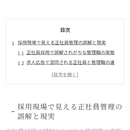
目次
採用現場で見える正社員管理の誤解と現実
正社員採用で誤解されがちな管理職の実態
求人広告で混同される正社員と管理職の違
い
バイトと正社員の管理職区分を採用現場で
確認
管理職採用に潜む求人の落とし穴を見抜く
採用現場で見える正社員管理の
視点
誤解と現実
広告上の管理職表現が与える正社員への影
響