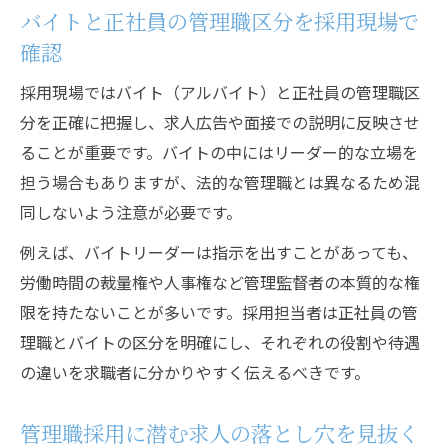
バイトと正社員の管理職区分を採用現場で
区分
確認
広告上で混同されがちなバイト管理表現の
注意点
採用現場ではバイト（アルバイト）と正社員の管理職区
分を正確に把握し、求人広告や面接での説明に反映させ
正社員管理職の求人選びで意識したい実態
ることが重要です。バイトの中にはリーダー的な立場を
把握
担う場合もありますが、法的な管理職とは異なるため混
名ばかり管理職問題への対処法を解説
同しないよう注意が必要です。
正社員採用で警戒したい名ばかり管理職の
例えば、バイトリーダーは指示を出すことがあっても、
見抜き方
労働時間の裁量権や人事権など管理監督者の本質的な権
求人広告から読み解く名ばかり管理職のリ
限を持たないことが多いです。採用担当者は正社員の管
スクとは
理職とバイトの区分を明確にし、それぞれの役割や待遇
バイト管理職にも起こりうる名ばかり問題
の違いを求職者に分かりやすく伝えるべきです。
の実情
採用現場で避けたい管理職の誤った広告表
管理職採用に潜む求人の落とし穴を見抜く
現