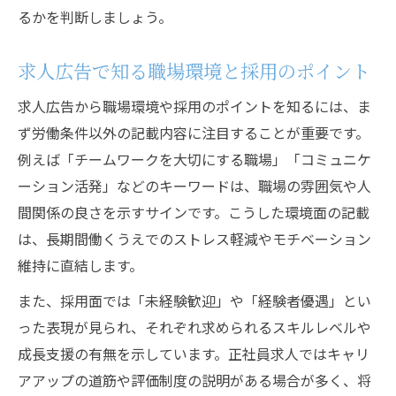
るかを判断しましょう。
法
後悔しない求人選びのための環境と採用の視点
求人広告で知る職場環境と採用のポイント
採用と環境を総合比較して求人を選ぶ方法
求人広告から職場環境や採用のポイントを知るには、ま
求人広告の環境情報を見極める採用ポイン
ず労働条件以外の記載内容に注目することが重要です。
ト
例えば「チームワークを大切にする職場」「コミュニケ
バイトと正社員の求人選びで重視すべき環
ーション活発」などのキーワードは、職場の雰囲気や人
境
間関係の良さを示すサインです。こうした環境面の記載
採用活動で失敗しないための求人広告活用
は、長期間働くうえでのストレス軽減やモチベーション
術
維持に直結します。
求人選択時に採用環境をチェックするポイ
また、採用面では「未経験歓迎」や「経験者優遇」とい
ント
った表現が見られ、それぞれ求められるスキルレベルや
成長支援の有無を示しています。正社員求人ではキャリ
アアップの道筋や評価制度の説明がある場合が多く、将