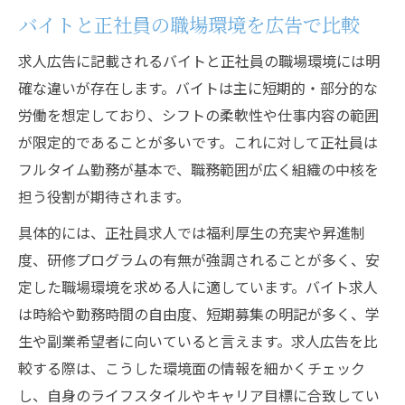
差
バイトと正社員の職場環境を広告で比較
採用環境から考える正社員とバイトの魅力
求人広告に記載されるバイトと正社員の職場環境には明
求人広告が示すバイトと正社員の働き方の
確な違いが存在します。バイトは主に短期的・部分的な
違い
労働を想定しており、シフトの柔軟性や仕事内容の範囲
バイト求人と正社員採用の環境的メリット
が限定的であることが多いです。これに対して正社員は
採用活動で重視すべき求人環境の捉え方
フルタイム勤務が基本で、職務範囲が広く組織の中核を
働き方を左右する採用環境の要点を解説
担う役割が期待されます。
採用環境が働き方に与える影響を求人広告
具体的には、正社員求人では福利厚生の充実や昇進制
で確認
度、研修プログラムの有無が強調されることが多く、安
求人広告で読み解くバイトと正社員の環境
定した職場環境を求める人に適しています。バイト求人
要素
は時給や勤務時間の自由度、短期募集の明記が多く、学
生や副業希望者に向いていると言えます。求人広告を比
採用視点で考える働きやすい職場の条件
較する際は、こうした環境面の情報を細かくチェック
バイトと正社員で異なる採用環境の見方
し、自身のライフスタイルやキャリア目標に合致してい
求人選びで失敗しないための環境チェック