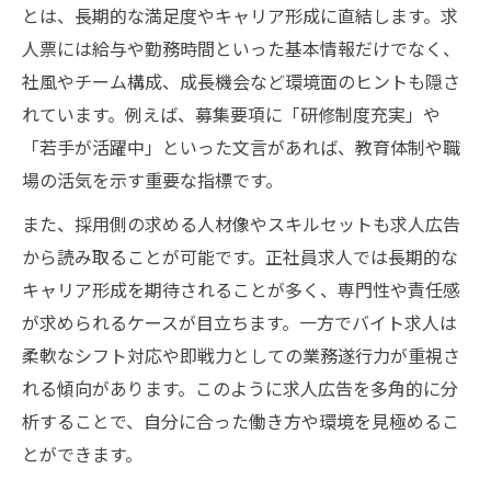
採用と環境で比較する働き方の選び方
とは、長期的な満足度やキャリア形成に直結します。求
求人選択で迷うバイトと正社員の採用基準
人票には給与や勤務時間といった基本情報だけでなく、
広告情報で考える正社員とバイトの環境要
社風やチーム構成、成長機会など環境面のヒントも隠さ
素
れています。例えば、募集要項に「研修制度充実」や
「若手が活躍中」といった文言があれば、教育体制や職
求人広告を通じて働きやすさを比較する方法
場の活気を示す重要な指標です。
採用と環境から探る働きやすい職場の見分
け方
また、採用側の求める人材像やスキルセットも求人広告
から読み取ることが可能です。正社員求人では長期的な
求人広告で比べるバイトと正社員の職場環
キャリア形成を期待されることが多く、専門性や責任感
境
が求められるケースが目立ちます。一方でバイト求人は
求人選びに役立つ採用環境の比較ポイント
柔軟なシフト対応や即戦力としての業務遂行力が重視さ
広告情報で判断する働きやすい職場の特徴
れる傾向があります。このように求人広告を多角的に分
採用目線で見抜く求人広告の環境情報
析することで、自分に合った働き方や環境を見極めるこ
正社員採用とバイト求人の環境で異なる魅力
とができます。
求人広告で知る正社員採用とバイトの環境