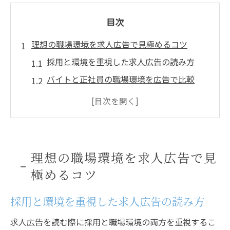
目次
理想の職場環境を求人広告で見極めるコツ
採用と環境を重視した求人広告の読み方
バイトと正社員の職場環境を広告で比較
求人広告で知る職場環境と採用のポイント
求人選びで注目すべき採用と環境の基準
採用活動で環境を見極める求人広告の活用
法
理想の職場環境を求人広告で見
採用と環境で考える正社員とバイトの選び方
極めるコツ
採用時に注目する正社員とバイトの環境差
採用と環境を重視した求人広告の読み方
求人広告から読み取るバイトと正社員の魅
力
求人広告を読む際に採用と職場環境の両方を重視するこ