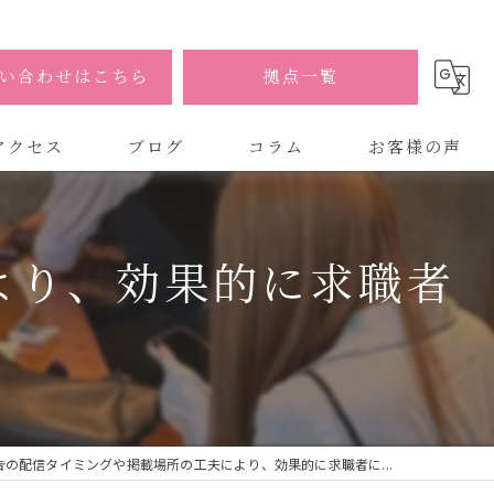
い合わせはこちら
拠点一覧
アクセス
ブログ
コラム
お客様の声
式会社AOA
より、効果的に求職者
式会社AOA 東京 渋谷オフィス
式会社AOA 南森町オフィス
告の配信タイミングや掲載場所の工夫により、効果的に求職者に...