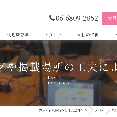
06-6809-2852
お問
代理店募集
スタッフ
当社の特徴
代理店
株
グや掲載場所の工夫に
制作
株
に...
バイトル
株
会社
デザイン
大阪で求人広告なら株式会社AOA
ブログ
広