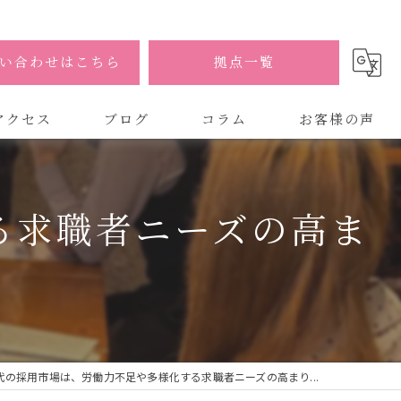
い合わせはこちら
拠点一覧
アクセス
ブログ
コラム
お客様の声
式会社AOA
る求職者ニーズの高ま
式会社AOA 東京 渋谷オフィス
式会社AOA 南森町オフィス
代の採用市場は、労働力不足や多様化する求職者ニーズの高まり...