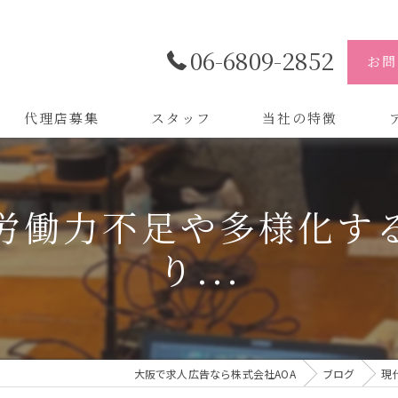
06-6809-2852
お問
代理店募集
スタッフ
当社の特徴
代理店
株
労働力不足や多様化す
制作
株
り...
バイトル
株
会社
デザイン
大阪で求人広告なら株式会社AOA
ブログ
現