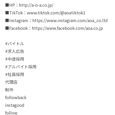
■HP：http://a-o-a.co.jp/
■TikTok：www.tiktok.com/@aoatiktok1
■Instagram：https://www.instagram.com/aoa_co.ltd
■Facebook：https://www.facebook.com/aoa.co.jp
#バイトル
#求人広告
#中途採用
#アルバイト採用
#社員採用
代理店
制作
followback
instagood
follow