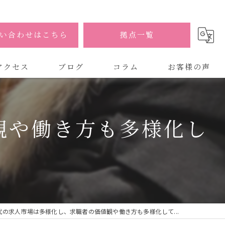
い合わせはこちら
拠点一覧
アクセス
ブログ
コラム
お客様の声
式会社AOA
観や働き方も多様化し
式会社AOA 東京 渋谷オフィス
式会社AOA 南森町オフィス
代の求人市場は多様化し、求職者の価値観や働き方も多様化して...