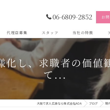
06-6809-2852
お問
代理店募集
スタッフ
当社の特徴
代理店
株
様化し、求職者の価値
制作
株
て...
バイトル
株
会社
デザイン
大阪で求人広告なら株式会社AOA
ブログ
現