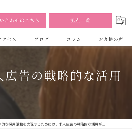
い合わせはこちら
拠点一覧
アクセス
ブログ
コラム
お客様の声
式会社AOA
人広告の戦略的な活用
式会社AOA 東京 渋谷オフィス
式会社AOA 南森町オフィス
率的な採用活動を実現するためには、求人広告の戦略的な活用が...