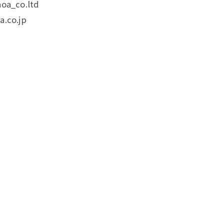
oa_co.ltd
.co.jp