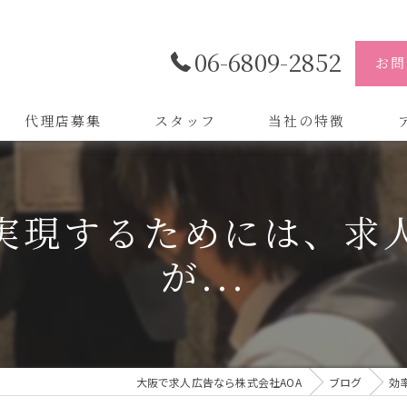
06-6809-2852
お問
代理店募集
スタッフ
当社の特徴
代理店
株
実現するためには、求
制作
株
が...
バイトル
株
会社
デザイン
大阪で求人広告なら株式会社AOA
ブログ
効