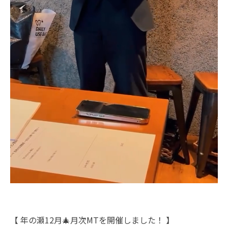
【 年の瀬12月🎄月次MTを開催しました！ 】