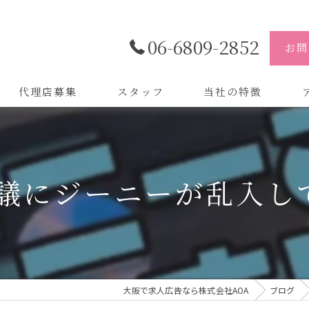
06-6809-2852
お問
代理店募集
スタッフ
当社の特徴
代理店
株
制作
株
議にジーニーが乱入し
バイトル
株
会社
デザイン
大阪で求人広告なら株式会社AOA
ブログ