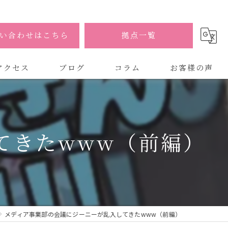
い合わせはこちら
拠点一覧
アクセス
ブログ
コラム
お客様の声
式会社AOA
式会社AOA 東京 渋谷オフィス
てきたwww（前編）
式会社AOA 南森町オフィス
メディア事業部の会議にジーニーが乱入してきたwww（前編）