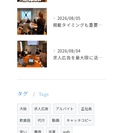
2026/08/05
掲載タイミングも重要で、業界動向や求職者の活動時期に合わせて...
2026/08/04
求人広告を最大限に活用するためには、ターゲット設定の精度を高...
タグ
Tags
大阪
求人広告
アルバイト
正社員
飲食店
代行
動画
キャッチコピー
安い
費用
派遣
web