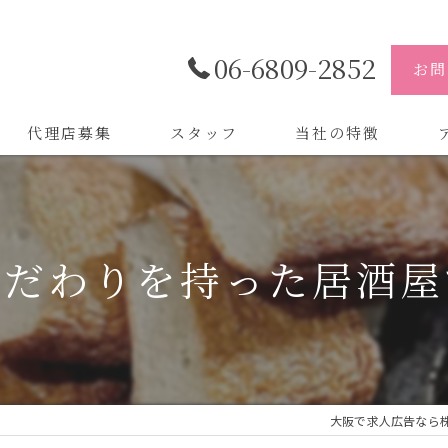
06-6809-2852
お問
代理店募集
スタッフ
当社の特徴
代理店
株
制作
株
こだわりを持った居酒屋
バイトル
株
会社
デザイン
大阪で求人広告なら株