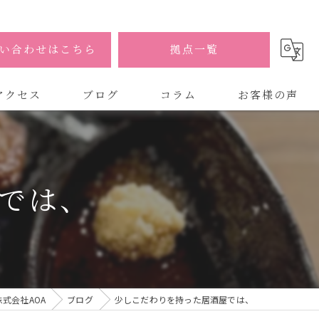
い合わせはこちら
拠点一覧
アクセス
ブログ
コラム
お客様の声
式会社AOA
式会社AOA 東京 渋谷オフィス
では、
式会社AOA 南森町オフィス
式会社AOA
ブログ
少しこだわりを持った居酒屋では、