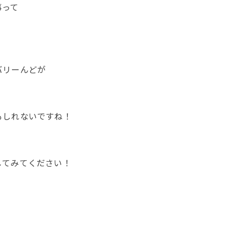
事って
バリーんどが
もしれないですね！
！
してみてください！