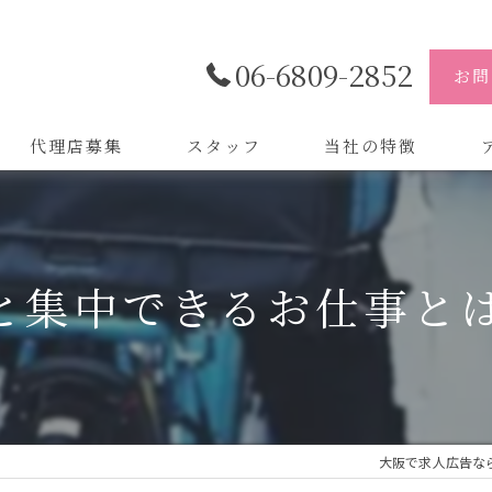
06-6809-2852
お問
代理店募集
スタッフ
当社の特徴
代理店
株
制作
株
と集中できるお仕事とは.
バイトル
株
会社
デザイン
大阪で求人広告なら