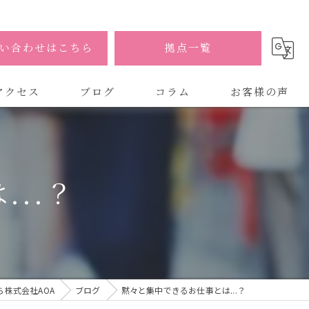
い合わせはこちら
拠点一覧
アクセス
ブログ
コラム
お客様の声
式会社AOA
式会社AOA 東京 渋谷オフィス
..？
式会社AOA 南森町オフィス
株式会社AOA
ブログ
黙々と集中できるお仕事とは...？