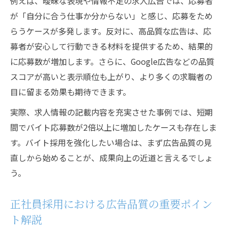
広告品質を意識した求人運用効率化のポイ
例えば、曖昧な表現や情報不足の求人広告では、応募者
ント
が「自分に合う仕事か分からない」と感じ、応募をため
らうケースが多発します。反対に、高品質な広告は、応
採用求人広告の品質スコア確認方法と注意
募者が安心して行動できる材料を提供するため、結果的
点
に応募数が増加します。さらに、Google広告などの品質
求人広告で失敗しない品質改善の実践術
スコアが高いと表示順位も上がり、より多くの求職者の
採用求人広告で品質改善を成功させる手順
目に留まる効果も期待できます。
バイト・正社員広告の品質向上チェックリ
実際、求人情報の記載内容を充実させた事例では、短期
スト
間でバイト応募数が2倍以上に増加したケースも存在しま
求人広告の品質スコア改善方法と実践のコ
す。バイト採用を強化したい場合は、まず広告品質の見
ツ
直しから始めることが、成果向上の近道と言えるでしょ
広告品質を高める求人用コピーライティン
う。
グ術
採用求人広告の品質改善でよくある失敗例
正社員採用における広告品質の重要ポイン
と対策
ト解説