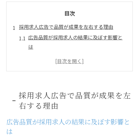
目次
採用求人広告で品質が成果を左右する理由
広告品質が採用求人の結果に及ぼす影響と
は
求人広告の品質改善でバイト応募数が変わ
る理由
正社員採用における広告品質の重要ポイン
ト解説
採用求人広告で品質が成果を左
広告品質が求人広告の表示順位にどう関係
右する理由
するか
採用求人広告で品質スコアが成果を左右す
広告品質が採用求人の結果に及ぼす影響と
る仕組み
は
バイトや正社員募集に最適な広告品質の考え方