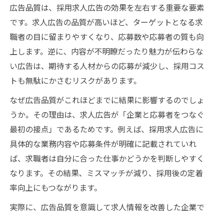
広告品質は、採用求人広告の効果を左右する重要な要素
バイト募集広告の品質を見直すべき理由と
です。求人広告の品質が高いほど、ターゲットとなる求
実例
職者の目に留まりやすくなり、応募数や応募者の質も向
正社員採用に求められる広告品質の基準と
上します。逆に、内容が不明瞭だったり魅力が伝わらな
は
い広告は、期待する人材からの応募が減少し、採用コス
求人広告で高品質を保つための工夫と注意
トも無駄にかさむリスクがあります。
点
なぜ広告品質がこれほどまでに結果に影響するのでしょ
採用広告で求人魅力を伝える品質向上の要
うか。その理由は、求人広告が「企業と応募者をつなぐ
素
最初の接点」であるためです。例えば、採用求人広告に
バイト・正社員募集で広告品質を最適化す
具体的な業務内容や応募条件が明確に記載されていれ
る方法
ば、求職者は自分に合った仕事かどうかを判断しやすく
広告品質を高めて求人応募率を上げるコツ
なります。その結果、ミスマッチが減り、採用後の定着
採用求人広告の品質改善で応募率を引き上
率向上にもつながります。
げる方法
実際に、広告品質を意識して求人情報を改善した企業で
バイト募集広告の品質アップ実践テクニッ