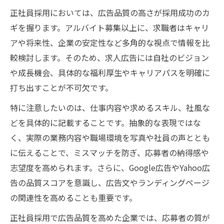
正社員応募獲得に必要な広告品質の極意
正社員採用においては、広告品質の高さが採用成功のカ
正社員採用で成果を出す広告品質の最重要
ギを握ります。アルバイト募集以上に、求職者はキャリ
点
アや将来性、企業の安定性など多角的な視点で情報を比
求人広告の品質を高めて正社員応募を増や
較検討します。そのため、求人広告には自社のビジョン
す方法
や成長機会、具体的な福利厚生やキャリアパスを明確に
広告品質が正社員募集の応募率を左右する
打ち出すことが不可欠です。
理由
特に注意したいのは、仕事内容や求めるスキル、社風な
採用求人広告で正社員採用率を上げる品質
どを具体的に記載することです。抽象的な表現ではな
改善策
く、実際の業務内容や職場環境を写真や社員の声ととも
正社員応募を集めるための広告品質スコア
に伝えることで、ミスマッチを防ぎ、応募者の納得感や
活用術
志望度を高められます。さらに、Google広告やYahoo広
告の品質スコアを意識し、広告文やランディングページ
の関連性を高めることも重要です。
正社員採用で広告品質を高めた企業では、応募者の質が