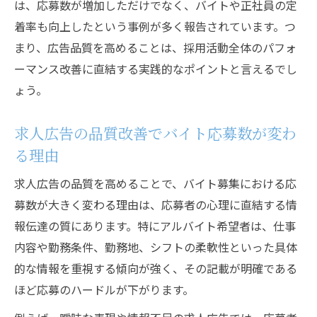
は、応募数が増加しただけでなく、バイトや正社員の定
ク
着率も向上したという事例が多く報告されています。つ
正社員求人で応募が増える広告品質の秘訣
まり、広告品質を高めることは、採用活動全体のパフォ
求人広告の品質スコアを高めるポイントと
ーマンス改善に直結する実践的なポイントと言えるでし
は
ょう。
広告品質向上で求人応募数を最大化する工
求人広告の品質改善でバイト応募数が変わ
夫
る理由
広告の品質スコア向上で採用効率アップへ
求人広告の品質スコアを上げる採用戦略と
求人広告の品質を高めることで、バイト募集における応
は
募数が大きく変わる理由は、応募者の心理に直結する情
報伝達の質にあります。特にアルバイト希望者は、仕事
バイト採用に効果的な広告品質スコアの高
内容や勤務条件、勤務地、シフトの柔軟性といった具体
め方
的な情報を重視する傾向が強く、その記載が明確である
正社員募集で品質スコアを活用するコツ解
ほど応募のハードルが下がります。
説