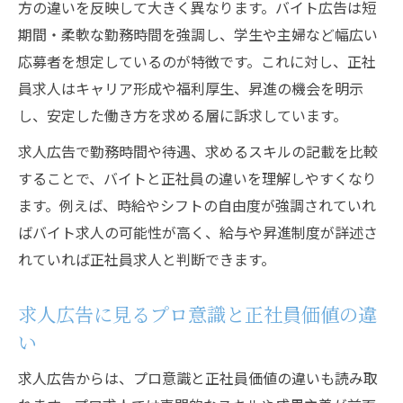
方の違いを反映して大きく異なります。バイト広告は短
プロ意識の高さが採用に与える影響とは
期間・柔軟な勤務時間を強調し、学生や主婦など幅広い
求人現場で評価されるプロの具体例紹介
応募者を想定しているのが特徴です。これに対し、正社
正社員求人を選ぶ際の見極めポイント解説
員求人はキャリア形成や福利厚生、昇進の機会を明示
し、安定した働き方を求める層に訴求しています。
プロ志向の正社員求人を見極めるコツ
採用重視の正社員求人広告の特徴とは
求人広告で勤務時間や待遇、求めるスキルの記載を比較
することで、バイトと正社員の違いを理解しやすくなり
バイト求人との違いを求人内容で確認
ます。例えば、時給やシフトの自由度が強調されていれ
広告表現から読み解く正社員求人の魅力
ばバイト求人の可能性が高く、給与や昇進制度が詳述さ
採用現場で重視される求人選びの視点
れていれば正社員求人と判断できます。
スポーツ業界で正社員プロを目指す転職戦略
スポーツ業界で活きる正社員採用の秘訣
求人広告に見るプロ意識と正社員価値の違
求人広告で探すプロ野球関連の正社員職
い
バイト経験を活かすスポーツ業界の転職法
求人広告からは、プロ意識と正社員価値の違いも読み取
プロとして成長できる採用現場の選び方