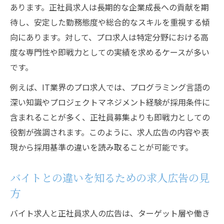
求人現場で語られるプロ意識とは何か
あります。正社員求人は長期的な企業成長への貢献を期
採用活動におけるプロの姿勢と求人内容
待し、安定した勤務態度や総合的なスキルを重視する傾
プロとしての責任感は採用の軸になるか
向にあります。対して、プロ求人は特定分野における高
度な専門性や即戦力としての実績を求めるケースが多い
バイト経験が活きる正社員転職の秘訣
です。
バイト経験を活かす正社員採用のポイント
例えば、IT業界のプロ求人では、プログラミング言語の
求人で評価されるバイト経験とプロ意識
深い知識やプロジェクトマネジメント経験が採用条件に
正社員転職で重視されるバイト時代の実績
含まれることが多く、正社員募集よりも即戦力としての
採用担当が見るバイト経験の強みとは
役割が強調されます。このように、求人広告の内容や表
バイトから正社員へ転身する求人選びのコ
現から採用基準の違いを読み取ることが可能です。
ツ
プロとして働く価値を採用側はどう評価するか
バイトとの違いを知るための求人広告の見
採用担当が考えるプロとしての正社員価値
方
求人広告で示すプロの評価ポイントとは
バイト求人と正社員求人の広告は、ターゲット層や働き
バイトと正社員の評価基準の違いを探る