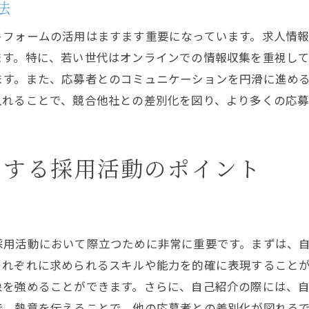
法
簡素化した応募プロセスの提案
フォームの活用はますます重要になっています。求人情報
成功する採用活動のための指標設定
ます。特に、若い世代はオンラインでの情報収集を重視し
人市場を活用したバイト応募の増加方法
ます。また、応募者とのコミュニケーションを円滑に進め
市場トレンドを把握した求人広告戦略
入れることで、競合他社との差別化を図り、より多くの応
競争力を高める求人条件の設定
求職者のニーズ分析と対応策
リファラルプログラムの実施方法
了する採用活動のポイント
地域イベントを利用した応募促進
季節変動を考慮した採用計画
用活動の質を高めるための戦略的求人運用
採用活動において際立つために非常に重要です。まずは、
採用KPIの設定と評価方法
それぞれに求められるスキルや能力を的確に表現すること
データドリブンの採用戦略実践
象を強めることができます。さらに、自己紹介の際には、
継続的な採用プロセス改善の手法
で、熱意を伝えることで、他の応募者との差別化が図れる