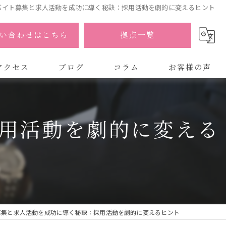
バイト募集と求人活動を成功に導く秘訣：採用活動を劇的に変えるヒント
い合わせはこちら
拠点一覧
アクセス
ブログ
コラム
お客様の声
式会社AOA
用活動を劇的に変える
式会社AOA 東京 渋谷オフィス
式会社AOA 南森町オフィス
募集と求人活動を成功に導く秘訣：採用活動を劇的に変えるヒント