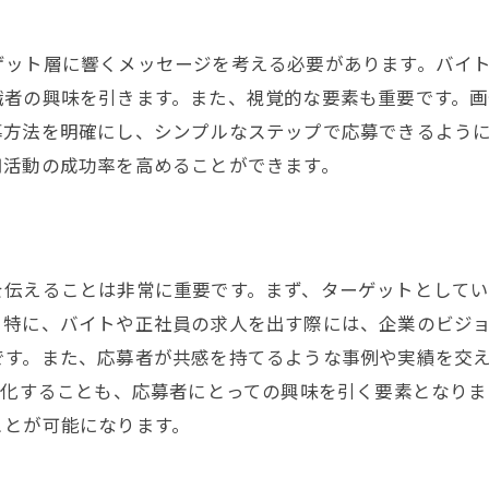
人広告を活用して正社員への道を開く方法
バイトから正社員へのキャリアパス設計
ゲット層に響くメッセージを考える必要があります。バイ
求人広告でのキャリアアップ訴求
職者の興味を引きます。また、視覚的な要素も重要です。
職場でのスキル習得機会の提供
募方法を明確にし、シンプルなステップで応募できるよう
成長意欲を刺激するメッセージング
用活動の成功率を高めることができます。
長期的な雇用関係の構築方法
従業員の声を活かした広告作成
功する採用活動のための求人媒体の選び方
を伝えることは非常に重要です。まず、ターゲットとして
ターゲットに合った媒体選定のポイント
。特に、バイトや正社員の求人を出す際には、企業のビジ
デジタル媒体と紙媒体の効果的な使い分け
です。また、応募者が共感を持てるような事例や実績を交
SNSを活用した求人戦略
る化することも、応募者にとっての興味を引く要素となり
ことが可能になります。
地域密着型の求人媒体活用法
応募者データを活かした媒体評価