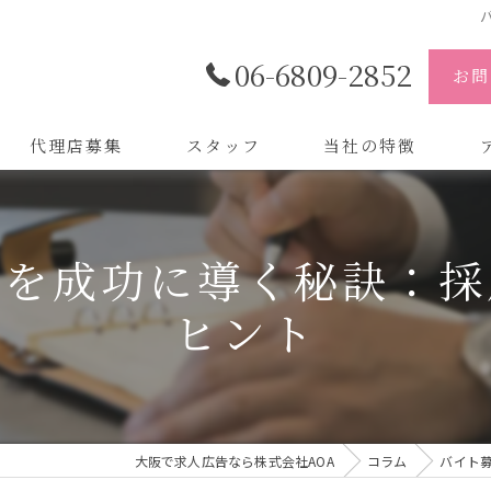
06-6809-2852
お問
代理店募集
スタッフ
当社の特徴
代理店
株
動を成功に導く秘訣：採
制作
株
ヒント
バイトル
株
会社
デザイン
大阪で求人広告なら株式会社AOA
コラム
バイト