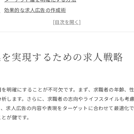
効果的な求人広告の作成術
応募者に響くメッセージの伝え方
競合他社との差別化戦略
柔軟なシフト提案による応募促進
オンラインプラットフォームの活用法
集を実現するための求人戦略
イト応募者を魅了する採用活動のポイント
面接での効果的なアピール方法
企業文化を伝えるコミュニケーション術
層を明確にすることが不可欠です。まず、求職者の年齢、
応募者体験を向上させる工夫
分析します。さらに、求職者の志向やライフスタイルも考
魅力的な福利厚生の提案
り、求人広告の内容や表現をターゲットに合わせて最適化
採用プロセスを効率化するテクニック
ことが鍵です。
応募者のフィードバックを活かす方法