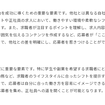
媒体選定のトレンドと未来予測
募者に選ばれる職場作りとバイトから正社員へのスムーズ
動を成功に導くための重要な要素です。他社とは異なる自
働きやすい職場環境の構築
イトや正社員の求人において、働きやすい環境や柔軟なシ
ます。また、求職者が注目するポイントを理解し、求人内
キャリア形成を支援する制度の導入
雰囲気を伝えるコンテンツを作成するなど、応募者が「こ
バイトから正社員へのマインドセット転換
とで、他社との差を明確にし、応募者を惹きつけることがで
職場コミュニケーションの改善方法
成功事例に学ぶ移行プロセス
従業員のモチベーション向上策
イトと正社員の採用活動を効率化する秘訣
常に重要な要素です。特に学生や副業を希望する求職者に
勤務など、求職者のライフスタイルに合ったシフトを提示
採用フローの見直しと最適化
とで、応募者は自分に合った働き方を容易にイメージでき
効果的な面接スケジュール管理
応募者を集め、正社員への道を開くことが可能となります
採用担当者の育成方法
AI技術を活用した応募者管理