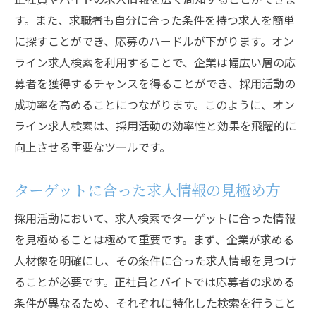
す。また、求職者も自分に合った条件を持つ求人を簡単
正社員とバイトの魅力を伝える求人情報の
に探すことができ、応募のハードルが下がります。オン
作成
ライン求人検索を利用することで、企業は幅広い層の応
異なる雇用形態の求人検索戦略
募者を獲得するチャンスを得ることができ、採用活動の
多様な働き方を反映した求人広告
成功率を高めることにつながります。このように、オン
正社員とバイトの魅力を伝えるストーリー
ライン求人検索は、採用活動の効率性と効果を飛躍的に
テリング
向上させる重要なツールです。
求人情報で雇用形態のメリットを強調する
方法
ターゲットに合った求人情報の見極め方
応募者に響く求人メッセージの構築
採用活動において、求人検索でターゲットに合った情報
応募者の関心を引き寄せる求人広告のポイント
を見極めることは極めて重要です。まず、企業が求める
注目を集める求人広告の作成テクニック
人材像を明確にし、その条件に合った求人情報を見つけ
求人広告で差別化を図る方法
ることが必要です。正社員とバイトでは応募者の求める
応募者のニーズを捉える求人情報
条件が異なるため、それぞれに特化した検索を行うこと