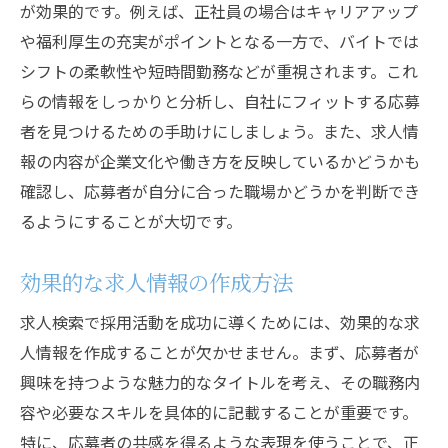
視覚に訴える求人広告の重要性
が効果的です。例えば、正社員の場合はキャリアアップ
や福利厚生の充実がポイントとなる一方で、バイトでは
求人広告の内容と企業イメージの一致
シフトの柔軟性や短時間勤務などが重視されます。これ
効果的な求人広告の配置とプロモーション
らの情報をしっかりと分析し、自社にフィットする応募
効果的な採用活動で企業成長を促進する方法
者を見つけるための手助けにしましょう。また、求人情
採用活動が企業成長に与える影響
報の内容が企業文化や働き方を反映しているかどうかも
求人検索を活用した採用活動のフレームワ
確認し、応募者が自分に合った職場かどうかを判断でき
ーク
るようにすることが大切です。
企業成長を支える人材採用の重要性
効果的な求人情報の作成方法
採用活動の結果を最大化するための施策
成長を促す採用活動の評価基準
求人検索で採用活動を成功に導くためには、効果的な求
チームのダイナミクスを高める採用活動
人情報を作成することが欠かせません。まず、応募者が
求人検索で採用活動の新常識を取り入れるメリ
興味を持つような魅力的なタイトルを考え、その職務内
ット
容や必要なスキルを具体的に記載することが重要です。
特に、応募者の共感を得るような表現を使うことで、正
求人検索の進化と採用活動への影響