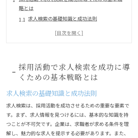
略とは
求人検索の基礎知識と成功法則
採用活動におけるオンライン求人検索の重
要性
ターゲットに合った求人情報の見極め方
効果的な求人情報の作成方法
採用活動で求人検索を成功に導
応募者を引き寄せる求人検索のコツ
くための基本戦略とは
求人検索で競争力を向上させる方法
求人検索を活用して理想の応募者を見つけるヒ
求人検索の基礎知識と成功法則
ント
求人検索は、採用活動を成功させるための重要な要素で
求人検索で理想の応募者を見つけるステッ
す。まず、求人情報を見つけるには、基本的な知識を持
プ
つことが不可欠です。企業は、求職者が求める条件を理
求人検索の精度を上げるためのテクニック
解し、魅力的な求人を提示する必要があります。また、