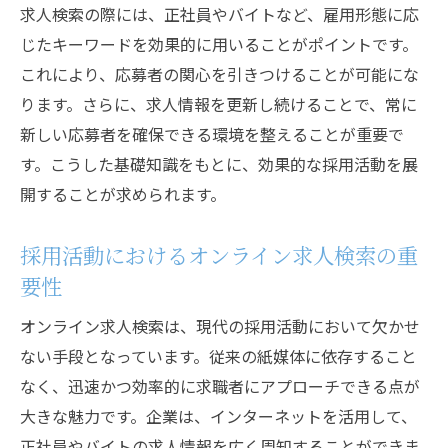
応募者が求める情報を提供する方法
求人検索の際には、正社員やバイトなど、雇用形態に応
求人検索におけるデータ活用の重要性
じたキーワードを効果的に用いることがポイントです。
これにより、応募者の関心を引きつけることが可能にな
求人情報と企業ブランドの調和
ります。さらに、求人情報を更新し続けることで、常に
応募者対応力を高める求人検索戦略
新しい応募者を確保できる環境を整えることが重要で
企業文化をアピールする求人情報の作り方
す。こうした基礎知識をもとに、効果的な採用活動を展
企業文化を伝える求人情報のポイント
開することが求められます。
求人情報で企業の魅力をアピールする方法
企業文化を強調した求人検索の活用術
採用活動におけるオンライン求人検索の重
求職者の心に響く企業メッセージ
要性
求人情報におけるビジュアルイメージの活
オンライン求人検索は、現代の採用活動において欠かせ
用
ない手段となっています。従来の紙媒体に依存すること
企業文化を見せる求人広告の工夫
なく、迅速かつ効率的に求職者にアプローチできる点が
正社員とバイトの魅力を引き出す採用活動の秘
大きな魅力です。企業は、インターネットを活用して、
訣
正社員やバイトの求人情報を広く周知することができま