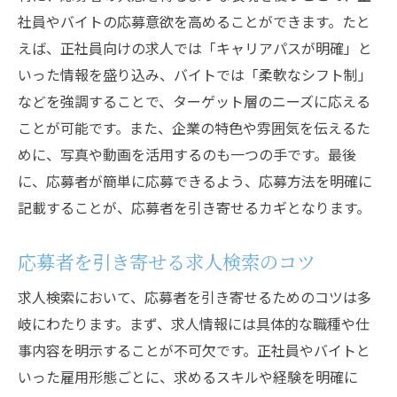
社員やバイトの応募意欲を高めることができます。たと
最新の求人検索ツールとその活用法
えば、正社員向けの求人では「キャリアパスが明確」と
採用活動におけるデジタル化の利点
いった情報を盛り込み、バイトでは「柔軟なシフト制」
求人検索がもたらす採用活動の改善
などを強調することで、ターゲット層のニーズに応える
新しい求人検索技術の可能性
ことが可能です。また、企業の特色や雰囲気を伝えるた
採用活動における求人検索の未来
めに、写真や動画を活用するのも一つの手です。最後
応募者に選ばれるための求人情報の最適化
に、応募者が簡単に応募できるよう、応募方法を明確に
記載することが、応募者を引き寄せるカギとなります。
応募者に響く求人情報の最適化戦略
求人情報の構造と明確性を高める方法
応募者を引き寄せる求人検索のコツ
採用活動におけるUXの重要性
求人検索において、応募者を引き寄せるためのコツは多
応募者目線での求人情報の見直し
岐にわたります。まず、求人情報には具体的な職種や仕
求人情報のSEO対策とその効果
事内容を明示することが不可欠です。正社員やバイトと
応募者の選択を促す求人情報の要素
いった雇用形態ごとに、求めるスキルや経験を明確に