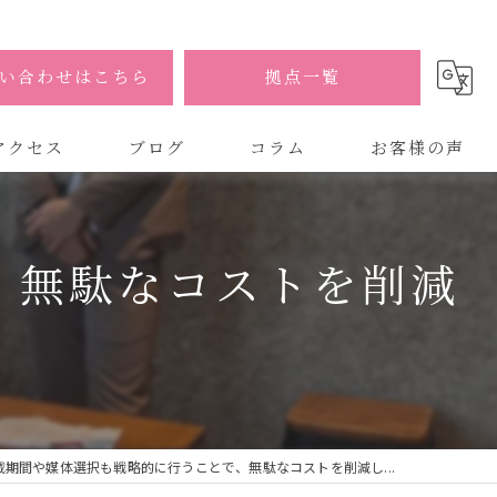
い合わせはこちら
拠点一覧
アクセス
ブログ
コラム
お客様の声
式会社AOA
、無駄なコストを削減
式会社AOA 東京 渋谷オフィス
式会社AOA 南森町オフィス
載期間や媒体選択も戦略的に行うことで、無駄なコストを削減し...