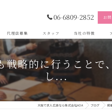
06-6809-2852
お問
代理店募集
スタッフ
当社の特徴
代理店
株
も戦略的に行うことで
制作
株
し...
バイトル
株
会社
デザイン
大阪で求人広告なら株式会社AOA
ブログ
掲