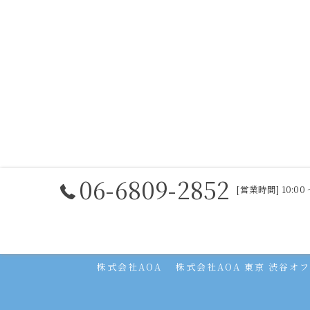
06-6809-2852
[営業時間] 10:0
ホーム
コンセプト
求人広告サービス
株式会社AOA
株式会社AOA 東京 渋谷オ