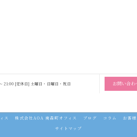
お問い合わ
0 〜 21:00 [定休日] 土曜日・日曜日・祝日
代理店募集
スタッフ
よくある質問
当社の特徴
代理店
フィス
株式会社AOA 南森町オフィス
ブログ
コラム
お客様
サイトマップ