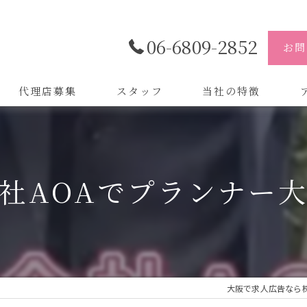
06-6809-2852
お問
代理店募集
スタッフ
当社の特徴
代理店
株
制作
株
社AOAでプランナー
バイトル
株
会社
デザイン
大阪で求人広告なら株