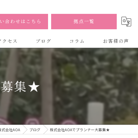
い合わせはこちら
拠点一覧
アクセス
ブログ
コラム
お客様の声
式会社AOA
式会社AOA 東京 渋谷オフィス
大募集★
式会社AOA 南森町オフィス
式会社AOA
ブログ
株式会社AOAでプランナー大募集★