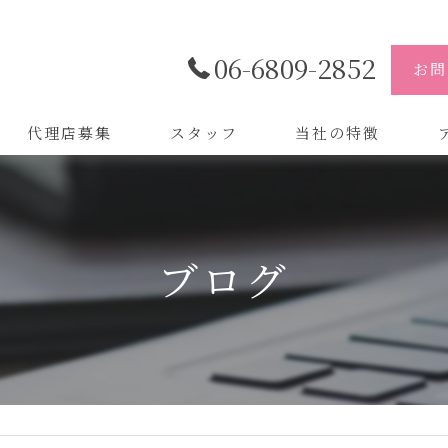
06-6809-2852
お問
代理店募集
スタッフ
当社の特徴
代理店
株
制作
株
ブログ
バイトル
株
会社
デザイン