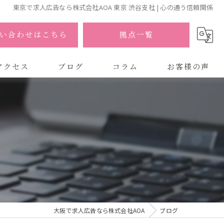
東京で求人広告なら株式会社AOA 東京 渋谷支社 | 心の通う信頼関係
い合わせはこちら
拠点一覧
アクセス
ブログ
コラム
お客様の声
式会社AOA
式会社AOA 東京 渋谷オフィス
式会社AOA 南森町オフィス
大阪で求人広告なら株式会社AOA
ブログ