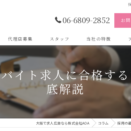
06-6809-2852
お問
代理店募集
スタッフ
当社の特徴
代理店
株
やバイト求人に合格する
制作
株
底解説
バイトル
株
会社
デザイン
大阪で求人広告なら株式会社AOA
コラム
採用の