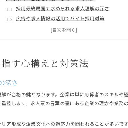
採用最終局面で求められる求人理解の深さ
広告や求人情報の活用でバイト採用対策
正社員採用に向けた最終面接突破の心構え
バイトと正社員求人の採用最終で意識すべき点
求人広告から読み解く採用最終の合格基準
求人選びから最終面接までの流れとは
目指す心構えと対策法
採用活動の求人選びと広告チェックの重要性
正社員とバイト求人で異なる採用プロセス
の深さ
求人広告を見極めて採用最終へ進むポイント
理解が合格の鍵となります。企業は単に応募者のスキルや
バイトと正社員の採用フローと求人の違い
を重視します。求人票の言葉の裏にある企業の理念や業務
求人探しから採用最終面接準備の流れを整理
正社員やバイト採用の最後に問われるポイント
ャリア形成や企業文化への適応力を問われることが多いで