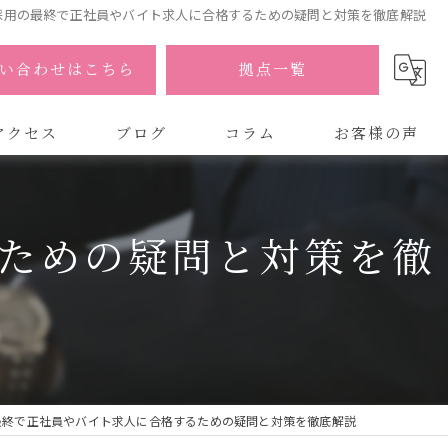
採用の最終で正社員やバイト求人に合格するための疑問と対策を徹底解説
い合わせはこちら
拠点一覧
アクセス
ブログ
コラム
お客様の声
式会社AOA
ための疑問と対策を徹
式会社AOA 東京 渋谷オフィス
式会社AOA 南森町オフィス
最終で正社員やバイト求人に合格するための疑問と対策を徹底解説