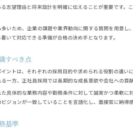
広告や求人情報が左右する最終面接の合格率
ある志望理由と将来設計を明確に伝えることが重要です。
正社員採用の最終面接で問われるバイト経験
バイト求人の採用最終で重視される質問内容
も多いため、企業の課題や業界動向に関する質問を用意し
求人選びが採用最終面接合格に与える影響
ち着いて対応できる準備が合格の決め手となります。
結果待ちのストレスを減らすヒントと心得
採用最終の求人結果待ち期間にできる対策
識すべき点
バイトや正社員求人広告を見返して不安を軽減
ポイントは、それぞれの採用目的や求められる役割の違い
採用最終の結果連絡を冷静に待つための心得
れる一方、正社員採用では長期的な成長意欲や会社への貢
求人選びの振り返りが採用最終の安心につながる
れた具体的な業務内容や勤務条件に対して誠実かつ柔軟に
広告情報を活用した採用最終のストレス対策法
のビジョンが一致していることを言語化し、面接官に納得
格基準