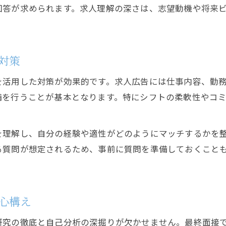
採用最終で求人応募者に求められる資質とは
回答が求められます。求人理解の深さは、志望動機や将来
バイトと正社員採用の広告活用の違いを解説
求人広告から見る最終選考のチェックポイント
採用最終で重視される求人情報の活用法
対策
正社員採用最終で問われる合格の条件
を活用した対策が効果的です。求人広告には仕事内容、勤
不安な最終局面で安心を得る方法を検証
備を行うことが基本となります。特にシフトの柔軟性やコ
採用最終で求人応募者が抱える不安の対策法
バイトや正社員求人の広告を見直して安心感を得
を理解し、自分の経験や適性がどのようにマッチするかを
採用最終の合格率や落ちる要因の実態と安心策
る質問が想定されるため、事前に質問を準備しておくこと
求人選びから採用最終局面を乗り越える心構え
広告や求人情報を活用した採用最終対策で安心を
最終面接の質問傾向と合格率に迫る実態
心構え
採用最終で頻出する求人関連の質問パターン
研究の徹底と自己分析の深掘りが欠かせません。最終面接