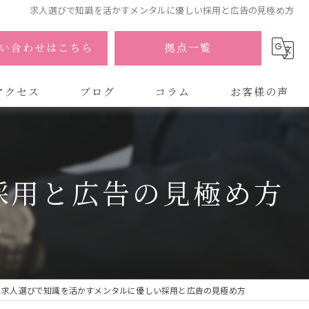
求人選びで知識を活かすメンタルに優しい採用と広告の見極め方
い合わせはこちら
拠点一覧
アクセス
ブログ
コラム
お客様の声
式会社AOA
式会社AOA 東京 渋谷オフィス
採用と広告の見極め方
式会社AOA 南森町オフィス
求人選びで知識を活かすメンタルに優しい採用と広告の見極め方