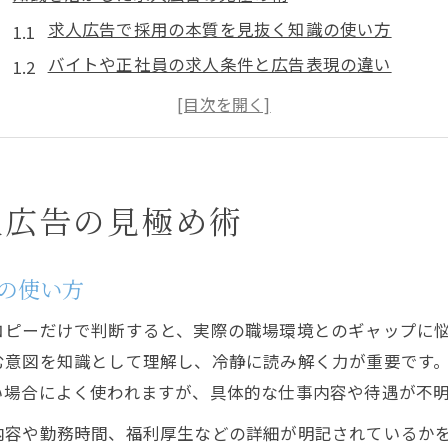
求人広告で採用の本質を見抜く知識の使い方
バイトや正社員の求人条件と広告表現の違い
採用を成功に導く求人知識と効果的な広告の選び方
求人方法アイデアを知識で読み解く広告チェック術
求人広告に潜む注意点と知識で避ける落とし穴
採用成功の鍵は求人条件の深掘りにあり
人広告の見極め術
採用で失敗しないための求人条件の知識活用
求人広告で見逃しがちな採用条件の深掘り法
の使い方
バイトと正社員の採用基準を知識で比較する視点
コピーだけで判断すると、実際の職場環境とのギャップに
求人条件を知識で分解する採用判断のポイント
む意図を知識として理解し、冷静に読み解く力が重要です
効果的な求人方法と知識で見極める採用基準
い場合によく使われますが、具体的な仕事内容や待遇が不
バイトも正社員も納得できる選択のヒント
内容や勤務時間、福利厚生などの詳細が明記されているか