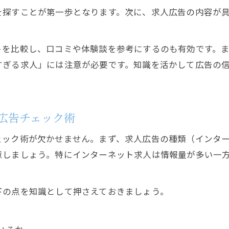
バイト・正社員採用で心身に優しい求人の見極め法
を探すことが第一歩となります。次に、求人広告の内容が
求人広告を知識で読み解きメンタル負担を軽減する
求人方法と知識で安心して働ける採用選びの工夫
トを比較し、口コミや体験談を参考にするのも有効です。
仕事選びで役立つ求人知識とメンタル対策の実践
すぎる求人」には注意が必要です。知識を活かして広告の
役立つ求人知識で後悔しない採用を叶える
求人知識を活かし採用で後悔しない選択を実現
効果的な求人方法と知識で理想の仕事を見つける
広告チェック術
バイトも正社員も求人知識が生きる採用成功術
ェック術が欠かせません。まず、求人広告の種類（インタ
求人広告と採用知識で職場ミスマッチを防ぐ方法
意しましょう。特にインターネット求人は情報量が多い一
求人知識で自分に合う働き方と採用先を見極める
下の点を知識として押さえておきましょう。