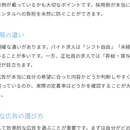
求人知識でバイトと正社員の違いを見極める
体例が載っているかも大切なポイントです。採用側が本当
採用後に後悔しない求人の選び方と知識活用法
メンタルへの負担を未然に防ぐことができます。
求人広告で知識を活かす納得の働き方探し
バイトと正社員の求人条件を知識で比較するコツ
現の違い
求人知識が導く自分に合う採用選択のヒント
明確な違いがあります。バイト求人は「シフト自由」「未経
求人方法の種類ごとに注意すべきポイント
いることが多いです。一方、正社員の求人では「昇給・賞
求人方法の種類と採用に役立つ知識の活用例
現が目立ちます。
正社員とバイトの求人方法別メリットと注意点
広告が本当に自分の希望に合った内容かどうか判断しやす
求人方法アイデアを知識で評価する採用ポイント
整っているのか、実際の定着率はどうかを確認することが
知識が活きる求人方法の選び方と広告の工夫
う。
求人方法ごとの知識で押さえる採用リスクの回避策
仕事探しでメンタル負担を減らすコツを解説
な広告の選び方
求人知識でメンタルが弱い人に合う仕事の探し方
して効果的な広告を選ぶことが重要です。まずは自分がど