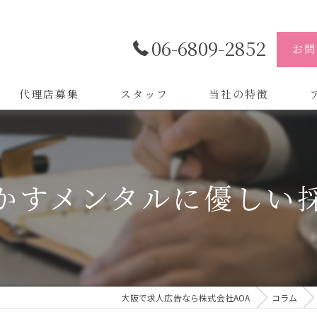
06-6809-2852
お問
代理店募集
スタッフ
当社の特徴
代理店
株
制作
株
かすメンタルに優しい
バイトル
株
会社
デザイン
大阪で求人広告なら株式会社AOA
コラム