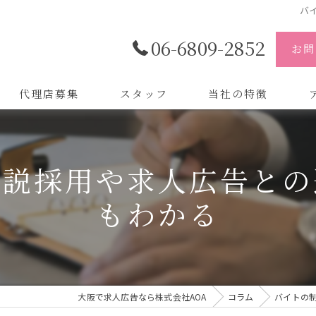
バ
06-6809-2852
お問
代理店募集
スタッフ
当社の特徴
代理店
株
解説採用や求人広告との
制作
株
もわかる
バイトル
株
会社
デザイン
大阪で求人広告なら株式会社AOA
コラム
バイトの