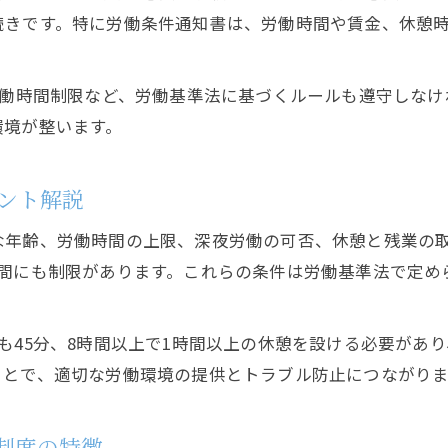
バイト採用で知るべき雇用制度の基礎知識
続きです。特に労働条件通知書は、労働時間や賃金、休憩
求人選びで安心するための制度確認ポイント
アルバイト雇用の基本ルールと働き方の注意
労働時間制限など、労働基準法に基づくルールも遵守しな
バイトと正社員の雇用条件の違いの理解
環境が整います。
求人広告から学ぶ安心なバイト選びの秘訣
トラブル回避に役立つ求人選びのコツ
ント解説
バイト採用トラブルを防ぐ求人広告の見極め
年齢、労働時間の上限、深夜労働の可否、休憩と残業の取り
アルバイト雇用時に気をつけたい制度の落とし穴
時間にも制限があります。これらの条件は労働基準法で定め
求人選びで失敗しないバイト制度の確認方法
バイトと正社員の制度差による注意点と対策
も45分、8時間以上で1時間以上の休憩を設ける必要があ
安心して働くための採用・求人チェックリスト
ことで、適切な労働環境の提供とトラブル防止につながりま
制度の特徴