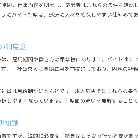
務時間、仕事内容を明示し、応募者はこれらの条件を確認
正社員とバイトで変わる採用制度の実際
ようにバイト制度は、迅速に人材を確保しやすい仕組みで
求人広告から見るバイト・正社員の待遇差
バイト雇用の特徴と正社員との働き方比較
アルバイトと正社員の契約内容の相違点
の制度差
バイトならではの柔軟な働き方と制度面
いは、雇用期間や働き方の柔軟性にあります。バイトはシ
アルバイトの労働条件や基準法の要点
一方、正社員求人は長期雇用を前提にしており、固定の勤
バイト採用時に押さえる労働条件の基本
求人広告で見るアルバイト労働基準法の注意
正社員は月給制がほとんどです。求人広告ではこれらの条
アルバイト雇用で守るべき基準法のポイント
選択しやすくなっています。制度面の違いを理解すること
正社員と異なるバイトの労働条件を理解
採用側・応募側双方が守るべき制度上の注意
礎知識
安心して働くための雇用知識まとめ
簡素ですが、法的に必要な手続きはしっかり行う必要があ