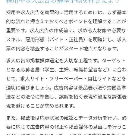
正社員希望者向け求人広告の相談ポイント
求人広告で誤解を防ぐ採用相談の方法
採用や求人広告を効果的に活用するためには、まず基本
広告相談でキャリア形成をサポートする方
的な流れと押さえておくべきポイントを理解することが
法
重要です。求人広告の作成前に、求める人材像や必要な
スキル、雇用形態（バイト・正社員）を明確にし、求人
採用課題を広告相談で解決へ導く方法
票の内容を精査することがスタート地点となります。
求人広告の課題を相談で明確化するコツ
求人広告の掲載媒体選定も大切な工程です。ターゲット
採用の悩みを広告相談で解消する手法
となる応募者層（学生、主婦、転職希望者など）に合わ
バイト・正社員求人の広告改善ポイント
せて、求人サイト・フリーペーパー・自社サイトなどを
広告相談が採用成功を左右する理由とは
適切に選びましょう。広告内容は景品表示法や労働基準
採用や求人広告の課題別相談活用術
法などの法令に準拠し、誤解を招く表現や過度な誇張表
バイトや正社員の求人広告トラブル相談術
現を避けることが求められます。
求人広告のトラブル相談時の注意点
また、掲載後は応募状況の確認とデータ分析を行い、必
採用トラブルを防ぐ広告相談の基礎知識
要に応じて広告内容の修正や掲載媒体の見直しを行うこ
バイトと正社員で異なる広告相談手順