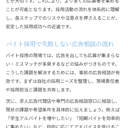
とが大切です。これにより、より多くの応募者を集める
広告トラブルの相談先と対応方法を解説
ことが可能となります。採用活動の流れを体系的に理解
求人広告の誤表示に悩んだ際の相談方法
し、各ステップでのリスクや注意点を押さえることが、
安定した採用成功への近道です。
広告に関する採用の不安はどこに相談すべきか
採用や求人広告の不安を相談する流れ
バイト採用で失敗しない広告相談の流れ
バイト求人の広告相談先を迷った時の対処
法
バイト採用の現場では、広告を出しても応募が集まらな
い・ミスマッチが多発するなどの悩みがつきものです。
正社員採用で広告不安が生じた場合の相談
こうした課題を解決するためには、事前の広告相談が有
術
効です。まずは自社の採用ニーズを整理し、現場責任者
広告相談窓口で採用の疑問を解消する方法
や採用担当と課題を共有します。
求人広告の苦情や不安に強い窓口の見極め
方
次に、求人広告代理店や専門の広告相談窓口に相談し、
現状の課題や希望条件を具体的に伝えましょう。例えば
求人広告の疑問をスムーズに解決する秘訣
「学生アルバイトを増やしたい」「短期バイトを効率的
採用や求人広告の疑問を相談で解消する方
に集めたい」など、目的に応じてアドバイスを受けるこ