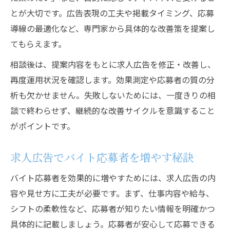
法
とが大切です。広告表現の工夫や掲載タイミング、応募
バイト採用で広告疑問が生じた時の相談術
導線の最適化など、専門家から具体的な改善策を提案し
正社員求人広告の疑問を相談先で整理する
てもらえます。
広告相談で求人や採用の悩みを即解決する
相談後は、提案内容をもとに求人広告を修正・改善し、
コツ
再度運用状況を確認します。効果測定や応募者の質の分
広告や採用の疑問は専門の相談窓口を活用
析も欠かせません。失敗しないためには、一度きりの相
談で終わらせず、継続的な改善サイクルを意識すること
がポイントです。
求人広告でバイト応募者を増やす秘訣
バイト応募者を効果的に増やすためには、求人広告の内
容や見せ方に工夫が必要です。まず、仕事内容や給与、
シフトの柔軟性など、応募者が知りたい情報を明確かつ
具体的に記載しましょう。応募者が安心して応募できる