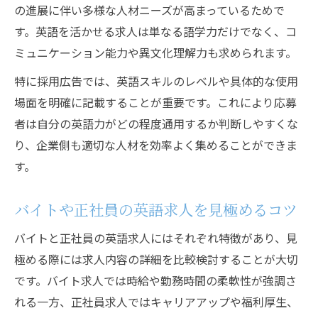
求人応募時に差がつく英語力アップ術
の進展に伴い多様な人材ニーズが高まっているためで
す。英語を活かせる求人は単なる語学力だけでなく、コ
バイトから正社員へ転身を叶える方法
ミュニケーション能力や異文化理解力も求められます。
採用広告で正社員登用を狙う求人選び
特に採用広告では、英語スキルのレベルや具体的な使用
バイト経験を活かせる英語求人の探し方
場面を明確に記載することが重要です。これにより応募
求人広告で見抜くキャリアアップの道筋
者は自分の英語力がどの程度通用するか判断しやすくな
英語スキルで正社員採用を勝ち取る秘訣
り、企業側も適切な人材を効率よく集めることができま
求人英語を活用した転職活動の進め方
す。
英語を駆使した求人広告の魅力を発見
採用力が高まる英語求人広告の作成法
バイトや正社員の英語求人を見極めるコツ
バイト・正社員で差がつく英語表現活用術
バイトと正社員の英語求人にはそれぞれ特徴があり、見
求人広告に欠かせない採用英語のポイント
極める際には求人内容の詳細を比較検討することが大切
英語を活かす求人広告の見極め方と選び方
です。バイト求人では時給や勤務時間の柔軟性が強調さ
採用現場で注目される求人英語の工夫事例
れる一方、正社員求人ではキャリアアップや福利厚生、