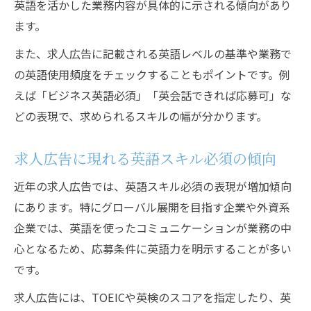
仕事探しに役立つ英語表現とその活用法
英語を活かした業務内容が具体的に示される傾向があり
ます。
採用面接で好印象を与える求人英語表現
バイト・正社員の求人応募で使える英語例
また、求人広告に記載される英語レベルの基準や業務で
文
の英語使用頻度をチェックすることもポイントです。例
えば「ビジネス英語必須」「英会話できれば応募可」な
求人広告で役立つ採用関連英語フレーズ
どの表現で、求められるスキルの幅が分かります。
仕事探しを成功に導く英語力の高め方
求人英語のニュアンスや使い分けのコツ
求人広告に現れる英語スキル必須の傾向
採用・求人でキャリアアップを目指すために
近年の求人広告では、英語スキル必須の表現が増加傾向
英語を活かした求人採用で描くキャリア像
にあります。特にグローバル展開を目指す企業や外資系
バイト経験を正社員採用に活かす英語力
企業では、英語を使ったコミュニケーションが業務の中
求人広告を活用したステップアップの秘訣
心となるため、応募条件に英語力を明示することが多い
採用現場で求められる英語求人の選び方
です。
キャリアアップに直結する英語表現の習得
求人広告には、TOEICや英検のスコアを指定したり、英