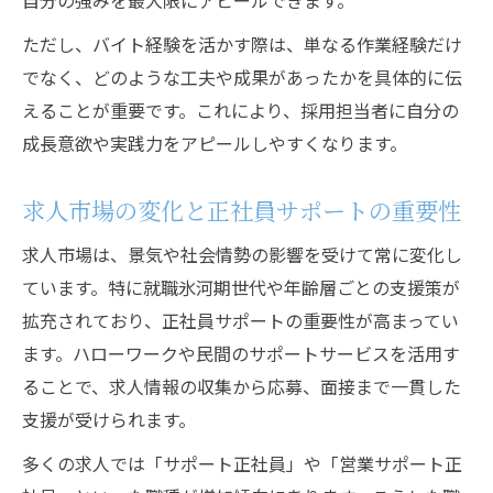
自分の強みを最大限にアピールできます。
採用情報に隠れたサポート体制のチェック
ただし、バイト経験を活かす際は、単なる作業経験だけ
法
でなく、どのような工夫や成果があったかを具体的に伝
正社員求人を狙うための広告比較ポイント
えることが重要です。これにより、採用担当者に自分の
求人広告選定で重視したい採用とサポート
成長意欲や実践力をアピールしやすくなります。
サポートを通じたキャリアアップ成功術
採用サポートで描く正社員へのキャリアパ
求人市場の変化と正社員サポートの重要性
ス
求人市場は、景気や社会情勢の影響を受けて常に変化し
求人広告と連動したキャリアアップの実践
ています。特に就職氷河期世代や年齢層ごとの支援策が
法
拡充されており、正社員サポートの重要性が高まってい
バイト経験から正社員へ進むサポート事例
ます。ハローワークや民間のサポートサービスを活用す
集
ることで、求人情報の収集から応募、面接まで一貫した
採用後も続く求人サポートの有効活用法
支援が受けられます。
正社員求人に強くなるサポート活用テクニ
多くの求人では「サポート正社員」や「営業サポート正
ック