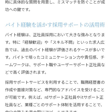
時に具体的な質問を用意し、ミスマッチを防ぐことが成
正社員求人応募時こそサポートで差をつけ
功への鍵です。
る
正社員求人に強くなるバイト経験の活かし方
バイト経験を活かす採用サポートの活用術
採用に直結するバイト経験の自己PR術
バイト経験は、正社員採用において大きな強みとなりま
求人広告で伝えるべきバイト実績のポイン
す。特に「経験歓迎」や「スキル不問」といった求人広
ト
告では、過去のバイト経験が評価されるケースが多いで
バイト経験を正社員求人で有利に変える方
す。バイトで培ったコミュニケーション力や責任感、チ
法
ームワークは、サポート職やユーザーサポート正社員な
サポートを活かしたバイト経歴の整理術
どで高く評価されます。
採用現場で光るバイト経験と求人選びの極
採用サポートサービスを利用することで、職務経歴書の
意
作成や面接対策など、専門的なアドバイスを受けること
自分に合う職場選びと求人広告の見極め方
が可能です。例えば、rdサポート正社員やitサポート正
求人広告からわかる正社員向きの職場選び
社員など、業種ごとのサポート体制を活用することで、
バイト経験を基に職場適性を見極める方法