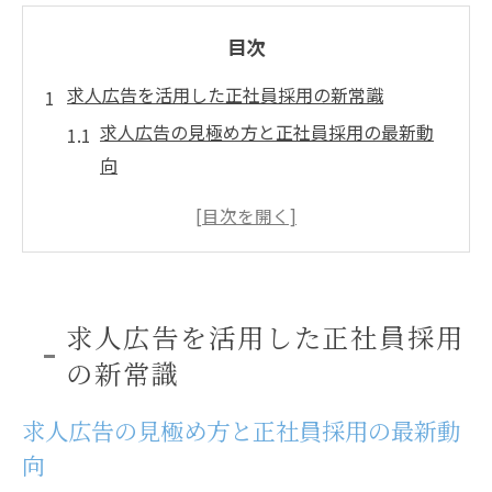
目次
求人広告を活用した正社員採用の新常識
求人広告の見極め方と正社員採用の最新動
向
バイト経験を活かす採用サポートの活用術
求人市場の変化と正社員サポートの重要性
採用で失敗しない求人広告の選び方実践法
正社員求人で押さえたい広告活用ポイント
求人広告を活用した正社員採用
バイト経験が正社員採用で活きる理由
の新常識
バイト経験が採用面接で評価される理由と
は
求人広告の見極め方と正社員採用の最新動
求人広告で求められるバイト時代の強み発
向