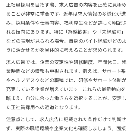
見
正社員採用を目指す際、求人広告の内容を正確に見極め
正社員採用におけるバイト経験の具体的活
ることが非常に重要です。近年は求人情報の多様化が進
用例
み、採用条件や仕事内容、福利厚生などが詳しく明記さ
サポート業務で磨かれるバイト経験の価値
れる傾向にあります。特に「経験歓迎」や「未経験可」
採用の現場で重視される求人とバイト経歴
などの表現が見られる場合、自身のバイト経験がどのよ
うに活かせるかを具体的に考えることが求められます。
採用で迷うならサポート活用がカギになる
サポート活用で正社員採用を有利に進める
求人広告では、企業の安定性や研修制度、年間休日、残
方法
業時間などの情報も重視されます。例えば、サポート系
求人広告選びに悩んだ時の頼れるサポート
やヘルプデスクなどの職種では、研修やサポート体制が
術
充実している企業が増えています。これらの最新動向を
踏まえ、自分に合った働き方を選択することが、安定し
バイト経験と採用支援サポートの効果的連
た正社員採用への近道となります。
携
求人や採用に効くサポートサービスの活用
注意点として、求人広告に記載された条件だけで判断せ
法
ず、実際の職場環境や企業文化も確認しましょう。面接