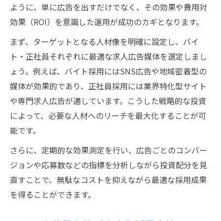
ように、単に広告を出すだけでなく、その効果や費用対
バイト採用で役立つ広告投資の運用術
効果（ROI）を意識した運用が成功のカギとなります。
正社員求人に最適な広告の投資方法
まず、ターゲットとなる人材像を明確に設定し、バイ
採用活動を成功へ導く広告戦略の工夫
ト・正社員それぞれに最適な求人広告媒体を選定しまし
求人効果を上げる広告投資の最前線
ょう。例えば、バイト採用にはSNS広告や地域密着型の
バイト・正社員別の広告投資成功事例
媒体が効果的であり、正社員採用には業界特化型サイト
効果最大化へ導く広告投資のコツとは
や専門求人広告が適しています。こうした戦略的な投資
採用広告投資で成果を出す分析手法
によって、必要な人材へのリーチを最大化することが可
求人効果を高める広告費配分の工夫
能です。
バイト採用に効く広告投資の最適化策
さらに、定期的な効果測定を行い、広告ごとのコンバー
正社員採用における広告投資の秘訣
ジョンや応募数などの指標を分析しながら投資配分を見
広告投資効果を測る重要な指標とは
直すことで、無駄なコストを抑えながら最適な採用成果
を得ることができます。
採用活動を支える投資と広告の連携法
求人広告投資と採用戦略の連動ポイント