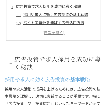
広告投資で求人採用を成功に導く秘訣
採用や求人に効く広告投資の基本戦略
バイト応募数を伸ばす広告活用方法
正社員採用成功のための投資配分とは
求人広告投資で失敗しないポイント解説
広告投資による採用コスト削減の実践例
求人に強い広告投資の基本を解説
広告投資で求人採用を成功に導
求人広告投資が採用活動に与える影響
く秘訣
バイト・正社員採用における広告戦略
採用や求人に効く広告投資の基本戦略
効果的な求人広告投資の選び方と注意点
採用効率を高める広告投資の段階的実践法
採用や求人活動で成果を上げるためには、広告投資の基
求人広告投資で失敗しない見極めポイント
本戦略を理解し、適切に実践することが重要です。特に
「広告投資」や「投資広告」といったキーワードが示す
バイトや正社員採用に効く広告活用術