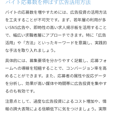
バイト応募数を伸ばす広告活用方法
バイト・正社員採用を強化する広告活用
バイトの応募数を増やすためには、広告投資の活用方法
採用活動で失敗しない広告投資の選択術
を工夫することが不可欠です。まず、若年層の利用が多
広告投資と求人結果の関係性を徹底解説
いSNS広告や、即時性の高い求人掲示板を活用すること
効果的な広告投資連携で採用力を高める
で、幅広い求職者層にアプローチできます。特に「広告
求人広告で投資効果を高める実践知識
活用」や「方法」といったキーワードを意識し、実践的
採用成功に導く求人広告投資の極意
な手法を取り入れましょう。
バイト採用で差がつく広告投資の工夫
具体的には、募集要項を分かりやすく記載し、応募フォ
正社員求人に効く広告運用のポイント
ームへの導線を短縮することで、コンバージョン率を高
求人広告投資で成果を上げる実践事例
めることができます。また、応募者の属性や反応データ
広告費の最適化で採用効率を向上させる
を分析し、効果が高い媒体や時間帯に広告投資を集中す
るのも有効です。
注意点として、過度な広告投資によるコスト増加や、情
報の誇大表現による信頼低下に気をつけましょう。実際