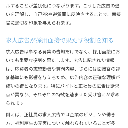
正社員とバイトで変わる採用評価ポイント
ルすることが差別化につながります。こうした広告の違
求人広告から読み取る面接官の意図
いを理解し、自己PRや逆質問に反映させることで、面接
採用現場で評価される広告活用の工夫
官に適切な印象を与えられます。
バイトと正社員それぞれの採用基準を理解
求人広告が採用面接で果たす役割を知る
求人広告は単なる募集の告知だけでなく、採用面接にお
いても重要な役割を果たします。広告に記された情報
は、応募者の志望動機や質問内容、さらには面接官の評
価基準にも影響を与えるため、広告内容の正確な理解が
成功の鍵となります。特にバイトと正社員の広告は訴求
点が異なり、それぞれの特徴を踏まえた受け答えが求め
られます。
例えば、正社員の求人広告では企業のビジョンや働き
方、福利厚生の充実について触れられていることが多