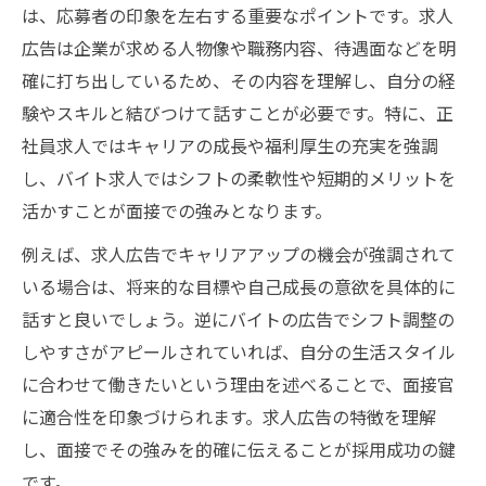
バイトと正社員応募時の広告チェック法
は、応募者の印象を左右する重要なポイントです。求人
求人広告から採用官の評価基準を探る視点
広告は企業が求める人物像や職務内容、待遇面などを明
確に打ち出しているため、その内容を理解し、自分の経
求人広告の情報を面接で最大限活かすには
験やスキルと結びつけて話すことが必要です。特に、正
採用面接で求人広告の内容を深掘りする質
社員求人ではキャリアの成長や福利厚生の充実を強調
問例
し、バイト求人ではシフトの柔軟性や短期的メリットを
バイトと正社員求人の違いを活かす面接術
活かすことが面接での強みとなります。
広告から読み取る採用側ニーズと対策法
例えば、求人広告でキャリアアップの機会が強調されて
求人情報を基にした逆質問の効果的な切り
いる場合は、将来的な目標や自己成長の意欲を具体的に
口
話すと良いでしょう。逆にバイトの広告でシフト調整の
採用面接で求人広告に注目する理由と活用
しやすさがアピールされていれば、自分の生活スタイル
法
に合わせて働きたいという理由を述べることで、面接官
正社員とバイト面接の違いを知るコツ
に適合性を印象づけられます。求人広告の特徴を理解
採用面接で正社員とバイトの質問傾向を理
し、面接でその強みを的確に伝えることが採用成功の鍵
解
です。