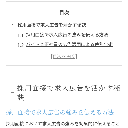
目次
採用面接で求人広告を活かす秘訣
採用面接で求人広告の強みを伝える方法
バイトと正社員の広告活用による差別化術
求人広告が採用面接で果たす役割を知る
求人と採用を繋ぐ面接準備のポイント
アルバイトと正社員の求人比較で見える特
徴
採用面接で求人広告を活かす秘
アルバイトと正社員の求人活用法を解説
訣
アルバイト求人の採用面接で生かすコツ
採用面接で求人広告の強みを伝える方法
正社員求人広告を活用した自己PRの秘訣
採用面接で求人広告を具体例に使う方法
採用面接において求人広告の強みを効果的に伝えること