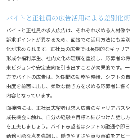
求人広告が示す面接官の評価ポイントとは
バイトと正社員の広告活用による差別化術
バイトと正社員求人の面接対策の違い
採用担当者が重視する広告情報の比較
バイトと正社員の求人広告は、それぞれ求める人材像や
面接で伝えるべき求人広告の活用例
訴求ポイントが異なるため、面接での活用方法にも差別
採用面接で注目される広告の見極め方
化が求められます。正社員の広告では長期的なキャリア
形成や福利厚生、社内文化の理解を重視し、応募者の将
採用面接で求人広告から選ぶべき情報とは
来ビジョンや安定志向を引き出すことが効果的です。一
バイトと正社員の広告で重視すべき採用要
方でバイトの広告は、短期間の勤務や時給、シフトの自
素
由度を前面に出し、柔軟な働き方を求める応募者に響く
求人広告の表現が面接評価に与える影響
内容となっています。
採用面接官が注目する求人広告の特徴
面接時には、正社員志望者は求人広告のキャリアパスや
応募前に確認したい広告の採用視点
成長機会に触れ、自分の経験や目標と結びつけた話し方
バイトと正社員、面接官が評価する要素
を工夫しましょう。バイト志望者はシフトの融通や即日
採用面接で面接官が重視する求人情報とは
勤務可能な点を強調し、働きやすさや貢献意欲をアピー