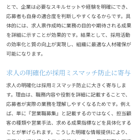
とで、企業は必要なスキルセットや経験を明確にでき、
採用効果を高める役割の重要ポイント
応募者も自身の適合度を判断しやすくなるからです。具
求人で明確な役割を打ち出す意義と効果
体的には、求人票作成時に業務の目的や期待される成果
役割理解が応募者とのミスマッチ防止に有
を詳細に示すことが効果的です。結果として、採用活動
効
の効率化と質の向上が実現し、組織に最適な人材確保が
求人活動における役割理解の本質を考える
可能になります。
採用活動の質向上に役立つ役割理解の意義
求人の明確化が採用ミスマッチ防止に寄与
曖昧な役割が招く採用リスクと対策
求人で役割が曖昧な場合の採用リスク例
求人の明確化は採用ミスマッチ防止に大きく寄与しま
採用効果低下を防ぐ役割明確化の重要性
す。理由は、職務内容や役割を詳細に記載することで、
応募者が実際の業務を理解しやすくなるためです。例え
役割分担が曖昧だと起こる問題点を解説
ば、単に『営業職募集』と記載するのではなく、担当顧
求人時の失敗例から学ぶ役割リスク対策
客の種類や営業手法、求める成果指標などを具体化する
採用活動における役割不明のデメリットと
ことが挙げられます。こうした明確な情報提供により、
は