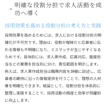
採用現場で役割タイプ診断を応用する方法
明確な役割分担で求人活動を成
役割一覧を使った求人最適化のポイント
功へ導く
求人と採用で役割一覧を活用する実践例
採用効果を高める役割分担の考え方と実践
採用効果を高めるためには、求人における役割分担の明
確化が不可欠です。理由は、役割が曖昧だと応募者に伝
わる情報も不明確になり、ミスマッチが生じやすくなる
ためです。具体的には、求人票作成、応募対応、面接担
当などの業務を担当別に分け、責任範囲を明示します。
例えば、求人票作成担当は職務内容を詳細に記述し、応
募者の期待に沿った情報提供を行うことで、理想の人材
像を明確化できます。結論として、役割分担を体系的に
整理し実践することで、採用活動の精度と効率が飛躍的
に向上します。