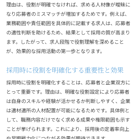
果
理由は、役割が明確でなければ、求める人材像が曖昧に
採用活動成功のカギは役割分担の可視化
なり応募者のミスマッチが増加するためです。例えば、
求人時に役割を共有することで得られる効
業務範囲や責任範囲を具体的に記載する求人は、応募者
果
の適性判断を助けるため、結果として採用の質が高まり
ます。したがって、求人段階で役割理解を深めること
役割分担が採用プロセス全体に及ぼす影響
が、効果的な採用活動の第一歩となります。
明確な求人役割が採用定着率向上に繋がる
理由
採用時に役割を明確化する重要性と効果
採用効果を高める役割理解の実践法
採用時に役割を明確化することは、応募者と企業双方に
求人で役割を明確化するための具体的実践
とって重要です。理由は、明確な役割設定により応募者
法
は自身のスキルや経験が活かせるか判断しやすく、企業
採用効果を最大化する役割理解の進め方
は適材適所の人材配置が可能になるためです。具体例と
求人の役割分担を浸透させる工夫とコツ
して、職務内容だけでなく求める成果や権限範囲も示す
役割理解の実践が採用活動にもたらす効果
ことが挙げられます。これにより、採用後の定着率向上
採用現場で役割を理解するポイントと方法
や早期戦力化につながる効果が期待できます。