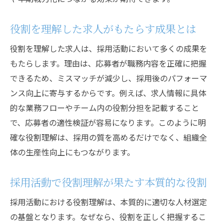
求人プロセス全体で役割理解を徹底する方
法
役割を理解した求人がもたらす成果とは
役割の明確化がもたらす組織の変化
役割を理解した求人は、採用活動において多くの成果を
求人で役割を明確にすることで組織が変わ
もたらします。理由は、応募者が職務内容を正確に把握
る
できるため、ミスマッチが減少し、採用後のパフォーマ
採用効果と組織活性化の関係性を解説
ンス向上に寄与するからです。例えば、求人情報に具体
役割明確化がチーム力向上に与える影響
的な業務フローやチーム内の役割分担を記載すること
で、応募者の適性検証が容易になります。このように明
求人時の役割理解が生産性向上に繋がる理
確な役割理解は、採用の質を高めるだけでなく、組織全
由
体の生産性向上にもつながります。
採用活動における役割明確化のメリットと
は
採用活動で役割理解が果たす本質的な役割
明確な役割分担がもたらす組織の成功要因
採用活動における役割理解は、本質的に適切な人材選定
求人で役割を理解する重要性とは何か
の基盤となります。なぜなら、役割を正しく把握するこ
求人時に役割理解が欠かせない理由を解説