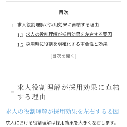
目次
求人役割理解が採用効果に直結する理由
求人の役割理解が採用効果を左右する要因
採用時に役割を明確化する重要性と効果
役割を理解した求人がもたらす成果とは
採用活動で役割理解が果たす本質的な役割
求人の明確化が採用ミスマッチ防止に寄与
効果的な採用に求人役割理解が不可欠な理
求人役割理解が採用効果に直結
由
する理由
明確な役割分担で求人活動を成功へ導く
求人の役割理解が採用効果を左右する要因
採用効果を高める役割分担の考え方と実践
求人における明確な役割分担が生む相乗効
求人における役割理解は採用効果を大きく左右します。