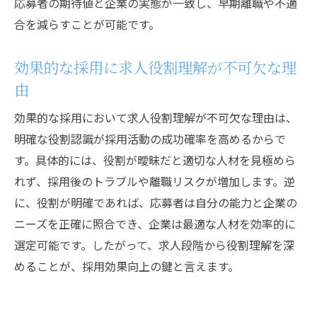
応募者の期待値と企業の実態が一致し、早期離職や不適
求人の曖昧さを解消し採用効果を上げる方
合を減らすことが可能です。
法
求人時に役割を明確化する方法を解説
効果的な採用に求人役割理解が不可欠な理
求人で役割を明確化する具体的なステップ
由
採用効果を上げる役割明確化の進め方
効果的な採用において求人役割理解が不可欠な理由は、
求人票作成時の役割記載ポイントと効果
明確な役割認識が採用活動の成功確率を高めるからで
役割分担の方法と採用現場での活用法
す。具体的には、役割が曖昧だと適切な人材を見極めら
求人活動に役立つ役割把握の工夫を紹介
れず、採用後のトラブルや離職リスクが増加します。逆
に、役割が明確であれば、応募者は自分の能力と企業の
採用時に役割を確実に伝えるための方法
ニーズを正確に照合でき、企業は最適な人材を効率的に
役割一覧の活用で採用活動を最適化
選定可能です。したがって、求人段階から役割理解を深
求人に役割一覧を活かすメリットと効果
めることが、採用効果向上の鍵と言えます。
採用効果向上に繋がる役割一覧の使い方
求人活動で活用できる役割一覧の工夫