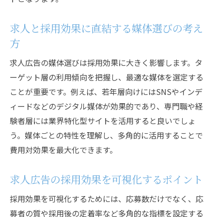
法
採用成功へ導く求人広告運用のポイント解
求人と採用効果に直結する媒体選びの考え
説
方
求人広告戦略で採用効果を確実に高めるコ
求人広告の媒体選びは採用効果に大きく影響します。タ
ツ
ーゲット層の利用傾向を把握し、最適な媒体を選定する
求人採用効果を左右する戦略要素の最適化
ことが重要です。例えば、若年層向けにはSNSやインデ
効果的な求人方法を選ぶポイントを解説
ィードなどのデジタル媒体が効果的であり、専門職や経
求人広告の効果を左右する方法選びの基準
験者層には業界特化型サイトを活用すると良いでしょ
採用効果が高い求人方法を見極めるポイン
う。媒体ごとの特性を理解し、多角的に活用することで
ト
費用対効果を最大化できます。
求人と採用効果を両立する方法選択のコツ
求人広告の採用効果を可視化するポイント
効果的な求人方法で採用結果を変える秘訣
求人手法の違いが採用効果に与える影響と
採用効果を可視化するためには、応募数だけでなく、応
は
募者の質や採用後の定着率など多角的な指標を設定する