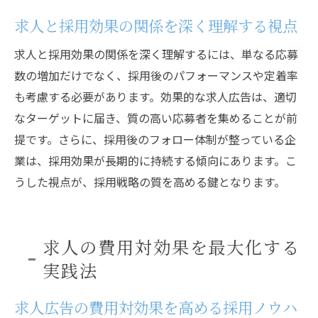
効果的な求人効果測定で採用戦略を強化
求人と採用効果の関係を深く理解する視点
求人の採用効果測定に役立つ指標選び
求人と採用効果の関係を深く理解するには、単なる応募
求人広告の効果測定が採用改善に与える影
数の増加だけでなく、採用後のパフォーマンスや定着率
響
も考慮する必要があります。効果的な求人広告は、適切
求人広告のデメリットと改善策を考える
なターゲットに届き、質の高い応募者を集めることが前
求人広告の採用効果を下げる要因と対策法
提です。さらに、採用後のフォロー体制が整っている企
効果が出にくい求人広告の改善ポイント
業は、採用効果が長期的に持続する傾向にあります。こ
求人と採用効果に影響するデメリットの回
うした視点が、採用戦略の質を高める鍵となります。
避策
求人広告のデメリットを採用効果に変える
方法
求人の費用対効果を最大化する
採用効果を高めるための求人広告改善ステ
実践法
ップ
求人広告の費用対効果を高める採用ノウハ
求人広告の失敗事例から学ぶ採用効果向上