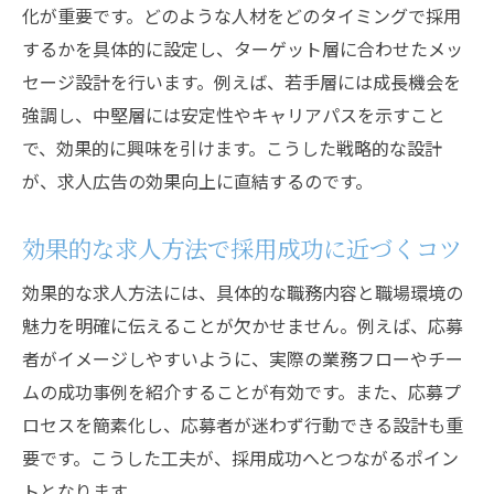
採用コスト削減と効果的な求人戦略の両立
化が重要です。どのような人材をどのタイミングで採用
法
するかを具体的に設定し、ターゲット層に合わせたメッ
求人と採用効果の費用対効果を算出する手
セージ設計を行います。例えば、若手層には成長機会を
順
強調し、中堅層には安定性やキャリアパスを示すこと
効果的な求人施策で費用対効果を最大化す
で、効果的に興味を引けます。こうした戦略的な設計
る
が、求人広告の効果向上に直結するのです。
求人広告の費用対効果改善に役立つ考え方
効果的な求人方法で採用成功に近づくコツ
採用活動で費用対効果を上げる実践アイデ
ア
効果的な求人方法には、具体的な職務内容と職場環境の
求人広告で採用成功へ導く戦略的アプローチ
魅力を明確に伝えることが欠かせません。例えば、応募
者がイメージしやすいように、実際の業務フローやチー
求人広告で採用効果を最大化する戦略視点
ムの成功事例を紹介することが有効です。また、応募プ
効果的な求人戦略で採用成功を実現する流
ロセスを簡素化し、応募者が迷わず行動できる設計も重
れ
要です。こうした工夫が、採用成功へとつながるポイン
求人の採用効果を高めるターゲット設定方
トとなります。