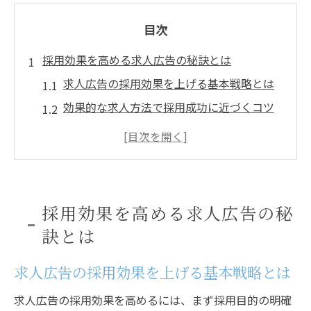
目次
採用効果を高める求人広告の秘訣とは
求人広告の採用効果を上げる基本戦略とは
効果的な求人方法で採用成功に近づくコツ
求人と採用効果に直結する媒体選びの考え
方
求人広告の採用効果を可視化するポイント
採用効果を高める求人訴求内容の工夫方法
採用効果を高める求人広告の秘
求人と採用効果の関係を深く理解する視点
訣とは
求人の費用対効果を最大化する実践法
求人広告の採用効果を上げる基本戦略とは
求人広告の費用対効果を高める採用ノウハ
ウ
求人広告の採用効果を高めるには、まず採用目的の明確