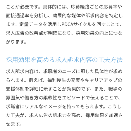
採用効果を高める求人方法の最新トレンド
ことが必要です。具体的には、応募経路ごとの応募率や
面接通過率を分析し、効果的な媒体や訴求内容を特定し
求人広告のメリットと活用アイデアの紹介
ます。定量データを活用しPDCAサイクルを回すことで、
求人広告の採用効果を高めるメリット解説
求人広告の改善点が明確になり、採用効果の向上につな
効果的な求人活用アイデアで採用力アップ
がります。
求人広告の採用効果とメリットの実例紹介
採用効果を活かす求人方法と活用ポイント
採用効果を高める求人訴求内容の工夫方法
求人広告の効果的活用法と採用成功事例
求人訴求内容は、求職者のニーズに即した具体性が求め
採用効果に直結する求人アイデアの活かし
られます。例えば、福利厚生の充実やキャリアアップの
方
支援体制を詳細に示すことが効果的です。また、職場の
採用活動で押さえたい求人効果の測り方
雰囲気や働き方の柔軟性をエピソードで伝えることで、
求人採用効果を正確に測定する基本手順
求職者にリアルなイメージを持ってもらえます。こうし
採用活動における求人効果の測定ポイント
た工夫が、求人広告の訴求力を高め、採用効果を加速さ
せます。
求人広告の採用効果を見える化する方法