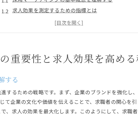
求人効果を測定するための指標とは
マーケティング戦略と人材採用の相乗効果
採用マーケティングが企業文化に与える影響
効果的なコミュニケーションの重要性
成功事例から学ぶ実践的なアプローチ
グの重要性と求人効果を高める
求人情報の効果を最大化する採用マーケティング戦略と
ターゲットオーディエンスの特定方法
解する
競合分析を活用した戦略策定
推進するための戦略です。まず、企業のブランドを強化し
デジタルマーケティングの活用法
通じて企業の文化や価値を伝えることで、求職者の関心を
ブランディングと求人効果の関係性
とで、求人の効果を最大化します。このようにして、求職
データドリブンなアプローチで成果を向上
継続的な戦略見直しの必要性