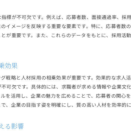
ブランド構築で求人効果をアップする方法
企業のビジョンとミッションの明確化
な指標が不可欠です。例えば、応募者数、面接通過率、採
社内文化を外部に発信する手法
業のイメージを反映する重要な要素です。特に、応募者数
ブランドストーリーの構築とその影響
ことが重要です。また、これらのデータをもとに、採用活
ビジュアルアイデンティティの最適化
ソーシャルメディアを活用したブランド戦略
従業員の声を活かしたブランド強化
乗効果
ターゲットに合わせた情報発信で求職者を惹きつける
ング戦略と人材採用の相乗効果が重要です。効果的な求人
ペルソナ設定の重要性
が不可欠です。具体的には、求職者が求める情報や企業文
カスタマージャーニーの設計
ネルを活用し、企業の魅力を広めることで、応募者の関心
パーソナライズされたメッセージ作成
とで、企業の目指す姿を明確にし、質の高い人材を効率的
コンテンツマーケティングの活用法
求職者のニーズに応える情報提供
える影響