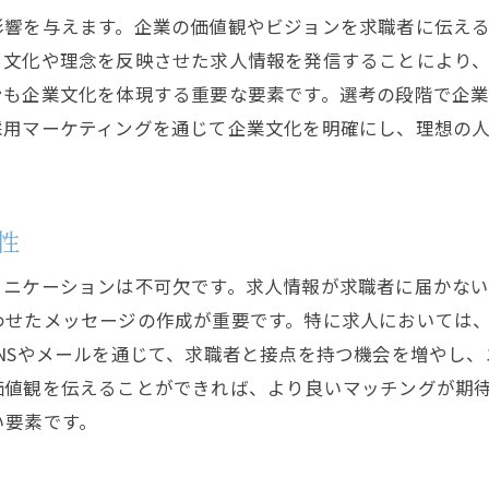
フィードバックの活用で情報発信を最適化
影響を与えます。企業の価値観やビジョンを求職者に伝え
多様なチャネル活用で理想の人材を採用するテクニック
る文化や理念を反映させた求人情報を発信することにより
オンラインとオフラインチャネルの統合戦略
ンも企業文化を体現する重要な要素です。選考の段階で企
採用マーケティングを通じて企業文化を明確にし、理想の
SNSを用いたリーチ拡大方法
求人検索エンジンの効果的利用
イベントやセミナーを活用した採用
性
パートナーシップを通じた採用ネットワーク構築
最新テクノロジーで採用プロセスを強化
ュニケーションは不可欠です。求人情報が求職者に届かな
求職者の目を引く求人広告の作成法
わせたメッセージの作成が重要です。特に求人においては
NSやメールを通じて、求職者と接点を持つ機会を増やし
魅力的な求人タイトルを作成する
価値観を伝えることができれば、より良いマッチングが期
ビジュアルコンテンツの重要性
い要素です。
応募率を上げる文章の書き方
SEOを意識した求人情報の構築