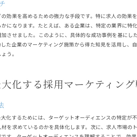
チ
応募ハードルを下げるための工夫
グの効果を高めるための強力な手段です。特に求人の効果
差別化された広告で競合を上回る
らかになります。たとえば、ある企業は、特定の業界に特
採用活動を成功に導くための具体的ステップ
増加させました。このように、具体的な成功事例を基にし
採用プロセスの流れを設計する
功した企業のマーケティング施策から得た知見を活用し、
効果的な面接の計画と実施
しょう。
内定後のオンボーディング戦略
採用活動の振り返りと改善策の策定
最大化する採用マーケティング
社員の定着率向上のための施策
チームビルディングを通じた長期成長
成功事例から学ぶ効果的な採用マーケティング
法
成功企業の採用マーケティング事例
最大化するためには、ターゲットオーディエンスの特定が
小規模企業の採用戦略の工夫
人材を求めているのかを具体化します。次に、求人市場の
業界のベストプラクティスとは
要です。ターゲットオーディエンスを理解することで、効