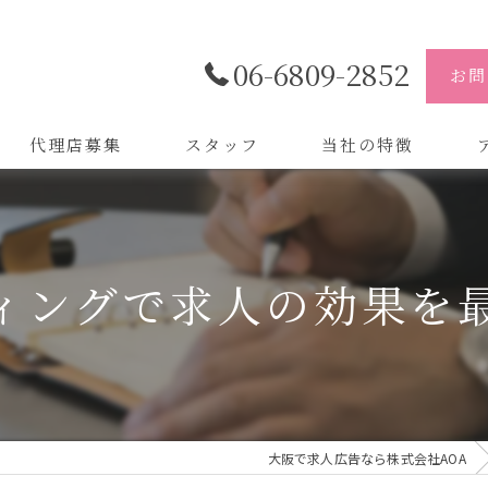
06-6809-2852
お問
代理店募集
スタッフ
当社の特徴
代理店
株
制作
株
ィングで求人の効果を
バイトル
株
会社
デザイン
大阪で求人広告なら株式会社AOA