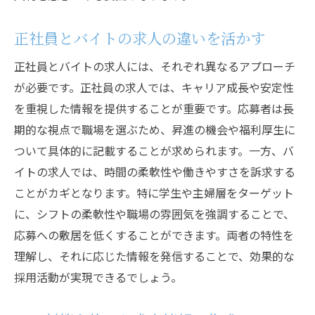
効果的な面接質問の準備
正社員とバイトの求人の違いを活かす
オファープロセスの迅速化
正社員とバイトの求人には、それぞれ異なるアプローチ
入社前後のサポート体制
が必要です。正社員の求人では、キャリア成長や安定性
応募者に寄り添ったコミュニケーション
を重視した情報を提供することが重要です。応募者は長
期的な視点で職場を選ぶため、昇進の機会や福利厚生に
ついて具体的に記載することが求められます。一方、バ
イトの求人では、時間の柔軟性や働きやすさを訴求する
ことがカギとなります。特に学生や主婦層をターゲット
に、シフトの柔軟性や職場の雰囲気を強調することで、
応募への敷居を低くすることができます。両者の特性を
理解し、それに応じた情報を発信することで、効果的な
採用活動が実現できるでしょう。