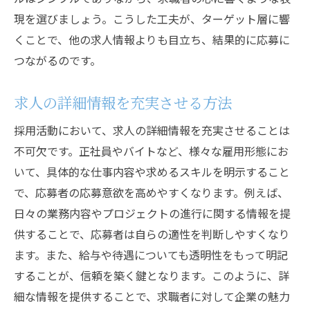
キャリアパスの明確化
現を選びましょう。こうした工夫が、ターゲット層に響
社内教育制度の活用法
くことで、他の求人情報よりも目立ち、結果的に応募に
ロイヤルティを高める職場環境
つながるのです。
魅力的な求人が採用活動の鍵となる理由
求人の詳細情報を充実させる方法
求人情報と企業文化の一致
応募者の期待を超える情報提供
採用活動において、求人の詳細情報を充実させることは
競合他社との差別化戦略
不可欠です。正社員やバイトなど、様々な雇用形態にお
いて、具体的な仕事内容や求めるスキルを明示すること
求人広告の心理的効果
で、応募者の応募意欲を高めやすくなります。例えば、
応募者のニーズを捉えた表現
日々の業務内容やプロジェクトの進行に関する情報を提
ブランドイメージ向上への貢献
供することで、応募者は自らの適性を判断しやすくなり
応募を促進するための効果的な採用戦略の立案
ます。また、給与や待遇についても透明性をもって明記
候補者体験を向上させる方法
することが、信頼を築く鍵となります。このように、詳
魅力的なオファーの作成
細な情報を提供することで、求職者に対して企業の魅力