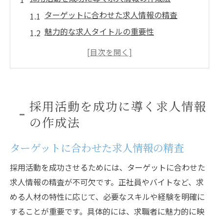
ターゲットに合わせた求人情報の精査
魅力的な求人タイトルの重要性
求人の詳細情報を充実させる方法
企業ブランドを反映した求人内容
正社員とバイトの求人の違いを活かす
SEO対策を施した求人情報の作成
採用活動を成功に導く求人情報
応募者を惹きつける採用キャンペーンのポイン
の作成法
ト
ターゲットに合わせた求人情報の精査
応募者の興味を引くメッセージ作り
効果的なビジュアルの活用法
採用活動を成功させるためには、ターゲットに合わせた
オンラインキャンペーンの成功事例
求人情報の精査が不可欠です。正社員やバイトなど、求
ソーシャルメディアの活用術
める人材の特性に応じて、必要なスキルや経験を明確に
することが重要です。具体的には、求職者に魅力的に映
ターゲット層に合わせた媒体選定