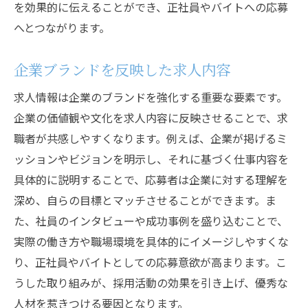
リファラルプログラムの活用
を効果的に伝えることができ、正社員やバイトへの応募
モバイル対応の重要性
へとつながります。
キャンペーン効果の評価方法
企業ブランドを反映した求人内容
継続的な採用戦略の見直し
採用活動の競争力を高める求人情報の提供法
求人情報は企業のブランドを強化する重要な要素です。
企業の価値観や文化を求人内容に反映させることで、求
他社研究を通じた求人改善
職者が共感しやすくなります。例えば、企業が掲げるミ
市場トレンドを反映した情報提供
ッションやビジョンを明示し、それに基づく仕事内容を
求人情報の継続的な更新
具体的に説明することで、応募者は企業に対する理解を
応募者視点での情報整理
深め、自らの目標とマッチさせることができます。ま
多言語対応の必要性
た、社員のインタビューや成功事例を盛り込むことで、
ダイバーシティを意識した求人作成
実際の働き方や職場環境を具体的にイメージしやすくな
理想の人材を得るための応募プロセス改善策
り、正社員やバイトとしての応募意欲が高まります。こ
うした取り組みが、採用活動の効果を引き上げ、優秀な
面接プロセスの透明性向上
人材を惹きつける要因となります。
候補者選考基準の明確化