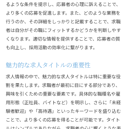
るような条件を提示し、応募者の心理に訴えることで、
キャンペーンのタイミングと頻度
より多くの応募を促進します。また、どのような業務を
求人から応募までのプロセスを最適化する方法
行うのか、その詳細をしっかりと記載することで、求職
応募フォームの簡略化
者は自分がその職にフィットするかどうかを判断しやす
応募者追跡システムの導入
くなります。適切な情報を提供することで、応募者の質
迅速な応募者対応のコツ
も向上し、採用活動の効率化に繋がります。
面接スケジュールの効率化
魅力的な求人タイトルの重要性
フィードバックの質を高める方法
応募データの分析と改善策
求人情報の中で、魅力的な求人タイトルは特に重要な役
バイトから正社員まで多様な人材を獲得する秘
割を果たします。求職者が最初に目にする部分であり、
訣
興味を引くための重要な要素です。具体的な職種名や雇
用形態（正社員、バイトなど）を明示し、さらに「未経
異なる雇用形態の求人戦略
験者歓迎」や「高待遇」といったキーワードを盛り込む
多様性を重視した採用のメリット
ことで、より多くの応募を得ることが可能です。タイト
柔軟な勤務条件の提示
ルはシンプルでありながら、求職者の心に響くような表