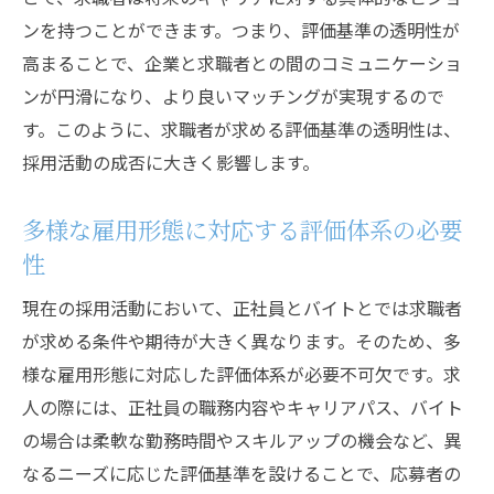
評価体系が生む応募の質向上の秘訣
ンを持つことができます。つまり、評価基準の透明性が
応募率向上を目指す評価戦略の立案
高まることで、企業と求職者との間のコミュニケーショ
求人広告と評価基準の相乗効果
ンが円滑になり、より良いマッチングが実現するので
採用活動での応募者評価の実例
す。このように、求職者が求める評価基準の透明性は、
評価体系がもたらす採用プロセスの改善
採用活動の成否に大きく影響します。
バイトから正社員への道を開く評価基準の活用
法
多様な雇用形態に対応する評価体系の必要
性
ステップアップを促す評価基準の設定
キャリアパスを明確にする評価体系の重要
現在の採用活動において、正社員とバイトとでは求職者
性
が求める条件や期待が大きく異なります。そのため、多
バイト評価を正社員登用に活かす方法
様な雇用形態に対応した評価体系が必要不可欠です。求
成長を促進する評価基準の活用事例
人の際には、正社員の職務内容やキャリアパス、バイト
の場合は柔軟な勤務時間やスキルアップの機会など、異
バイト応募者の可能性を広げる評価基準
なるニーズに応じた評価基準を設けることで、応募者の
企業文化に合致した評価基準の運用方法