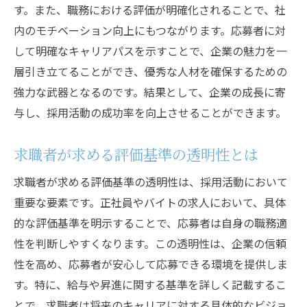
す。また、職務における評価が明確化されることで、社
応募者の視点から見る評価基準の重要性
内のモチベーション向上にもつながります。応募者に対
正社員とバイトそれぞれに合った応募者評価の
して明確なキャリアパスを示すことで、企業の魅力を一
ポイント
層引き立てることができ、優秀な人材を確保するための
正社員応募者に求める評価基準の設定
強力な武器となるのです。結果として、企業の成長に寄
バイト応募者に対する柔軟な評価基準の導
与し、採用活動の成功率を向上させることができます。
入
異なる職種に応じた評価基準の工夫
求職者が求める評価基準の透明性とは
応募者の特性を活かす評価方法とは
求職者が求める評価基準の透明性は、採用活動において
正社員とバイトの評価体系の違いを理解す
重要な要素です。正社員やバイトの求人において、具体
る
的な評価基準を明示することで、応募者は自身の職務適
採用活動における個別評価の必要性
性を判断しやすくなります。この透明性は、企業の信頼
評価体系がもたらす応募率向上の理由
性を高め、応募者が安心して応募できる環境を提供しま
す。特に、給与や昇進に関する基準を詳しく記載するこ
応募者の関心を引く評価基準の効果
とで、求職者は将来のキャリアに対する具体的なビジョ