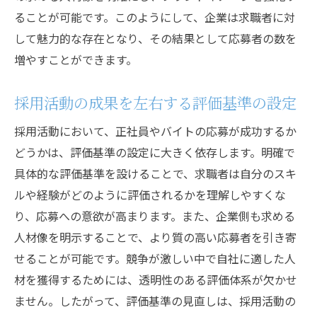
法
ることが可能です。このようにして、企業は求職者に対
変化する採用市場に対応する評価戦略
して魅力的な存在となり、その結果として応募者の数を
企業成長を後押しする評価体系の新潮流
増やすことができます。
企業成長を促進する採用評価体系の導入方法
採用活動の成果を左右する評価基準の設定
効果的な評価体系導入の手順
企業文化に合った評価基準の選定法
採用活動において、正社員やバイトの応募が成功するか
成長を加速するための評価体系の活用
どうかは、評価基準の設定に大きく依存します。明確で
具体的な評価基準を設けることで、求職者は自分のスキ
採用活動での評価体系運用の成功事例
ルや経験がどのように評価されるかを理解しやすくな
長期的な人材育成を支える評価基準
り、応募への意欲が高まります。また、企業側も求める
企業の持続的成長を実現する評価戦略
人材像を明示することで、より質の高い応募者を引き寄
せることが可能です。競争が激しい中で自社に適した人
材を獲得するためには、透明性のある評価体系が欠かせ
ません。したがって、評価基準の見直しは、採用活動の