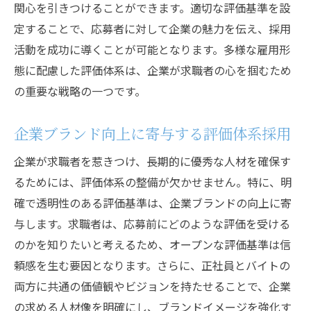
関心を引きつけることができます。適切な評価基準を設
応募者が評価基準に期待する透明性とは
定することで、応募者に対して企業の魅力を伝え、採用
透明性が求職者に与える安心感
活動を成功に導くことが可能となります。多様な雇用形
信頼を築くための評価基準の開示方法
態に配慮した評価体系は、企業が求職者の心を掴むため
応募者との信頼関係を構築するための透明
の重要な戦略の一つです。
性
企業ブランド向上に寄与する評価体系採用
透明性のある評価基準がもたらすメリット
採用活動における評価基準の開示の必要性
企業が求職者を惹きつけ、長期的に優秀な人材を確保す
応募者の期待を超える評価情報の提供
るためには、評価体系の整備が欠かせません。特に、明
採用活動成功を左右する求人評価の新戦略
確で透明性のある評価基準は、企業ブランドの向上に寄
与します。求職者は、応募前にどのような評価を受ける
新しい評価戦略で競争力を高める方法
のかを知りたいと考えるため、オープンな評価基準は信
応募者にとって魅力的な評価基準の設計
頼感を生む要因となります。さらに、正社員とバイトの
求人情報と評価基準の最適な組み合わせ
両方に共通の価値観やビジョンを持たせることで、企業
採用活動を成功に導くための革新的な評価
の求める人材像を明確にし、ブランドイメージを強化す