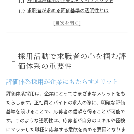
評価体系採用が企業にもたらすメリット
求職者が求める評価基準の透明性とは
多様な雇用形態に対応する評価体系の必要
性
企業ブランド向上に寄与する評価体系採用
採用活動の成果を左右する評価基準の設定
採用活動で求職者の心を掴む評
求職者にとっての評価体系の影響
価体系の重要性
求人情報の魅力を高めるための評価基準設定法
評価体系採用が企業にもたらすメリット
応募者を引きつける求人情報のポイント
競合と差別化を図る評価基準の策定方法
評価体系採用は、企業にとってさまざまなメリットをも
求人情報の信頼性を高める評価基準
たらします。正社員とバイトの求人の際に、明確な評価
採用活動での効果的な評価基準利用法
基準を設けることで、応募者の信頼を得ることが可能で
す。このような透明性は、応募者が自分のスキルや経験
求人魅力をアップするための戦略的な評価
にマッチした職種に応募する意欲を高める要因となりま
基準