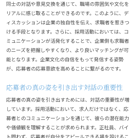
同士の対話や意見交換を通じて、職場の雰囲気や文化を
採用活動の効率化を図る新しい方法論
リアルに感じ取ることができるのです。このように、デ
正社員採用成功への道ディスカッションを活用
ィスカッションは企業の独自性を伝え、求職者を惹きつ
した応募戦略
ける手段となります。さらに、採用活動においては、コ
正社員採用でのディスカッション活用テク
ミュニケーションが活発化することで、企業側も求職者
ニック
のニーズを把握しやすくなり、より良いマッチングが可
応募者の本音を引き出すコミュニケーショ
能となります。企業文化の自信をもって発信する姿勢
ン術
が、応募者の応募意欲を高めることに繋がるのです。
個々の適性を見極めるための対話のポイン
ト
応募者の真の姿を引き出す対話の重要性
ディスカッションにより形成される社員モ
応募者の真の姿を引き出すためには、対話の重要性が増
チベーション
しています。採用活動において、求人だけではなく、応
応募者評価の新基準となるディスカッショ
募者とのコミュニケーションを通じて、彼らの潜在能力
ン
や価値観を理解することが求められます。正社員、バイ
企業の成長に繋がるディスカッション活用
ト問わず、応募者が自分をアピールできる場を設けるこ