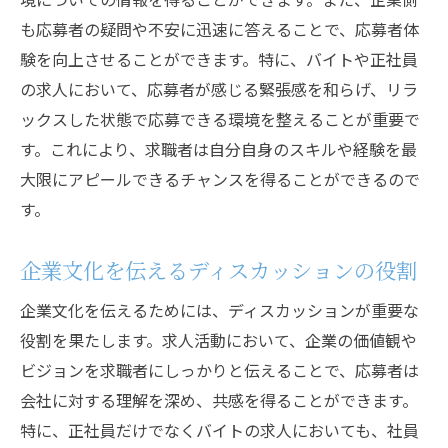
ション
も応募者の疑問や不安に迅速に答えることで、応募者体
採用成功事例から学ぶディスカッション効
験を向上させることができます。特に、バイトや正社員
果
の求人において、応募者が感じる緊張感を和らげ、リラ
採用活動の未来はディスカッションが鍵求人の
ックスした状態で応募できる環境を整えることが重要で
新しい常識
す。これにより、求職者は自分自身のスキルや経験を最
未来の採用戦略におけるディスカッション
大限にアピールできるチャンスを得ることができるので
の位置付け
す。
ディスカッションが切り拓く新しい採用常
企業文化を伝えるディスカッションの役割
識
テクノロジーと融合するディスカッション
企業文化を伝えるためには、ディスカッションが重要な
の展望
役割を果たします。求人活動において、企業の価値観や
ビジョンを求職者にしっかりと伝えることで、応募者は
企業が採用活動で抱える課題とその解決策
会社に対する理解を深め、共感を得ることができます。
ディスカッションを活用した未来の人材育
特に、正社員だけでなくバイトの求人においても、社員
成