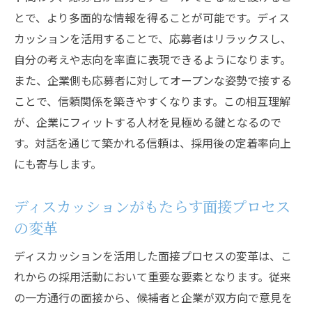
法
とで、より多面的な情報を得ることが可能です。ディス
バイト求人でも活躍ディスカッションで求職者
カッションを活用することで、応募者はリラックスし、
とつながる
自分の考えや志向を率直に表現できるようになります。
また、企業側も応募者に対してオープンな姿勢で接する
バイト採用でのディスカッション導入事例
ことで、信頼関係を築きやすくなります。この相互理解
求職者との距離を縮めるコミュニケーショ
が、企業にフィットする人材を見極める鍵となるので
ン戦略
す。対話を通じて築かれる信頼は、採用後の定着率向上
ディスカッションを活用したバイト定着率
にも寄与します。
向上
柔軟な労働環境を提供するための対話
ディスカッションがもたらす面接プロセス
バイトの成長を促すディスカッションの効
の変革
果
ディスカッションを活用した面接プロセスの変革は、こ
意欲あるバイト希望者を引き付ける方法
れからの採用活動において重要な要素となります。従来
応募者ニーズに応えるディスカッションによる
の一方通行の面接から、候補者と企業が双方向で意見を
採用活動の革新