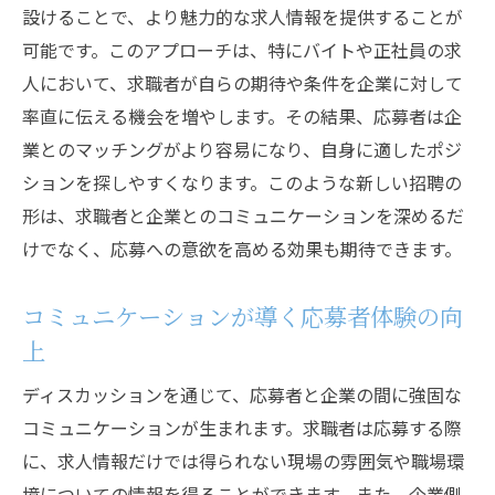
点
設けることで、より魅力的な求人情報を提供することが
正社員採用でのディスカッション活用事例
可能です。このアプローチは、特にバイトや正社員の求
多様な雇用形態に応じた対話型採用
人において、求職者が自らの期待や条件を企業に対して
ディスカッションで求める人材像を明確化
率直に伝える機会を増やします。その結果、応募者は企
業とのマッチングがより容易になり、自身に適したポジ
バイトからのキャリアパスを描く対話
ションを探しやすくなります。このような新しい招聘の
求職者の多様性を活かすためのディスカッ
形は、求職者と企業とのコミュニケーションを深めるだ
ション
けでなく、応募への意欲を高める効果も期待できます。
求人プロセスに革命をディスカッションで応募
者を引きつける
コミュニケーションが導く応募者体験の向
ディスカッションが応募者に与える魅力
上
応募者視点の求人プロセス設計
ディスカッションを通じて、応募者と企業の間に強固な
対話を通じた企業ブランドの強化
コミュニケーションが生まれます。求職者は応募する際
ディスカッションで求職者の心を掴む方法
に、求人情報だけでは得られない現場の雰囲気や職場環
応募者が求める透明性のあるコミュニケー
境についての情報を得ることができます。また、企業側