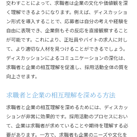
交わすことによって、求職者は企業の文化や価値観を深
ディスカッションが導く応募者満足度の向
く理解できるようになります。例えば、ディスカッショ
上
ン形式を導入することで、応募者は自分の考えや経験を
応募者が求める対話型コミュニケーション
自由に表現でき、企業側もその反応を直接観察すること
の実現
が可能です。これにより、正社員やバイトの求人に対し
応募者のニーズ分析とそれに基づく採用戦
て、より適切な人材を見つけることができるでしょう。
略
ディスカッションによるコミュニケーションの深化は、
求職者と企業の相互理解を促進し、採用活動全体の質を
ディスカッションを通じた応募者の理解深
向上させます。
化
求人革新を促進するための対話の活用法
求職者と企業の相互理解を深める方法
応募者の多様なニーズに応える企業の取り
組み
求職者と企業の相互理解を深めるためには、ディスカッ
ションが非常に効果的です。採用活動のプロセスにおい
求人活動の効率を高めるディスカッション導入
て、企業は求職者が求めていることや期待を理解する必
のメリット
要があります。一方で、求職者も企業のニーズや文化を
対話型採用がもたらすコスト削減効果