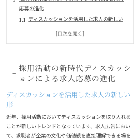
応募の進化
ディスカッションを活用した求人の新しい
形
コミュニケーションが導く応募者体験の向
上
企業文化を伝えるディスカッションの役割
採用活動の新時代ディスカッシ
応募者の真の姿を引き出す対話の重要性
ョンによる求人応募の進化
ディスカッションがもたらす面接プロセス
の変革
ディスカッションを活用した求人の新しい
求職者と企業の相互理解を深める方法
形
バイトから正社員までディスカッションが変え
近年、採用活動においてディスカッションを取り入れる
る採用戦略
ことが新しいトレンドとなっています。求人広告におい
バイト採用におけるディスカッションの利
て、求職者が企業の文化や価値観を直接理解できる場を