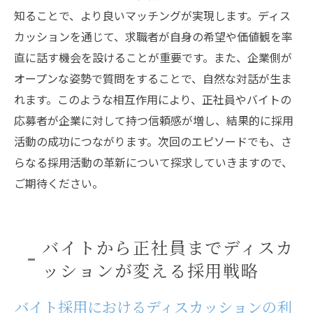
知ることで、より良いマッチングが実現します。ディス
ディスカッション導入で得られる時間効率
カッションを通じて、求職者が自身の希望や価値観を率
化
直に話す機会を設けることが重要です。また、企業側が
応募者との信頼関係を築くディスカッショ
オープンな姿勢で質問をすることで、自然な対話が生ま
ン
れます。このような相互作用により、正社員やバイトの
採用活動を効率化するための新ツール
応募者が企業に対して持つ信頼感が増し、結果的に採用
ディスカッションが提供するデータ活用の
活動の成功につながります。次回のエピソードでも、さ
可能性
らなる採用活動の革新について探求していきますので、
企業が抱える採用課題を解決する方法
ご期待ください。
バイトから正社員までディスカ
ッションが変える採用戦略
バイト採用におけるディスカッションの利