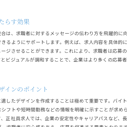
求職者の不安を解消するQ&Aの設置法
採用活動で応募を増やすためのアプローチ法
たらす効果
オンラインプラットフォームを活用した集客術
統合は、求職者に対するメッセージの伝わり方を飛躍的に
SNSを使った企業ブランディング戦略
できるようにサポートします。例えば、求人内容を具体的
リファラルプログラムによる応募増加テクニック
メージさせることができます。これにより、求職者は応募
地域に根ざした採用イベントの企画
ツとビジュアルが調和することで、企業はより多くの応募
応募者とのコミュニケーションを深める方法
採用活動におけるデータ分析の活用
バイトと正社員求人の応募数を増やす具体的テクニック
ザインのポイント
デジタルマーケティングを駆使した拡散方法
に適したデザインを作成することは極めて重要です。バイ
ターゲット層を絞った効率的な広告展開
なシフトや短時間勤務などの情報を明確に示すことが求め
魅力的な職場紹介ビデオの制作
方、正社員求人では、企業の安定性やキャリアパスなど、
採用プロセスでのテクノロジー活用