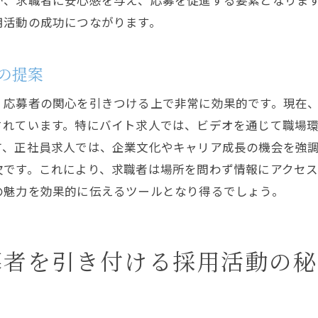
が、求職者に安心感を与え、応募を促進する要素となりま
応募者の声を反映した求人の改善
用活動の成功につながります。
応募者の目線で考えたエンゲージメント戦略
求人広告で企業の魅力を最大化する方法
の提案
企業の強みを全面に出すPR方法
、応募者の関心を引きつける上で非常に効果的です。現在
応募者の関心を引くストーリーテリング
されています。特にバイト求人では、ビデオを通じて職場
効果的な広告キャンペーンの実施法
方、正社員求人では、企業文化やキャリア成長の機会を強
ビジュアルコンテンツを活かした訴求
欠です。これにより、求職者は場所を問わず情報にアクセス
ブランドイメージを強化する広告デザイン
の魅力を効果的に伝えるツールとなり得るでしょう。
短時間で伝わるインパクトある広告作成
採用活動における成功事例とその秘訣
募者を引き付ける採用活動の秘
成功事例に学ぶ採用活動の重要ポイント
先進企業の採用戦略から得られる教訓
応募者が集まる企業の共通点とは