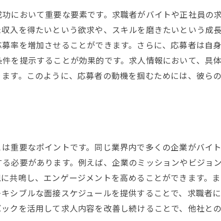
成功事例に基づく効果的な改善策
成功において重要な要素です。求職者がバイトや正社員の
た収入を得たいという欲求や、スキルを磨きたいという成
企業規模に応じた採用活動の最適化
応募率を増加させることができます。さらに、応募者は自
成功事例を活かすための社内共有プロセス
条件を提示することが効果的です。求人情報において、具
ります。このように、応募者の動機を掴むためには、彼ら
とは重要なポイントです。同じ業界内で多くの企業がバイ
する必要があります。例えば、企業のミッションやビジョ
観に共鳴し、エンゲージメントを高めることができます。
レキシブルな面接スケジュールを提供することで、求職者
バックを活用して求人内容を改善し続けることで、他社と