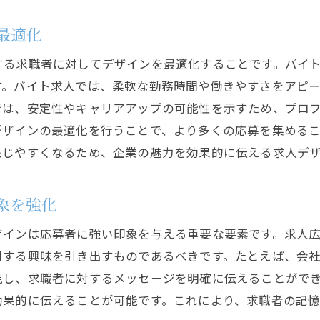
効果的な求人情報作成で採用活動を劇的改善
求人の記載内容で必須とされる要素
最適化
明確で魅力的なポジション説明の技法
する求職者に対してデザインを最適化することです。バイ
応募者が求める情報を提供するコツ
す。バイト求人では、柔軟な勤務時間や働きやすさをアピ
SEOを活用した求人情報の最適化
では、安定性やキャリアアップの可能性を示すため、プロ
企業のビジョンを伝える文章作成法
デザインの最適化を行うことで、より多くの応募を集める
感じやすくなるため、企業の魅力を効果的に伝える求人デ
求職者の注意を引く広告コピーライティング
応募者の心を掴むバイトと正社員求人の作り方
象を強化
応募者を惹きつけるキャッチフレーズの作成
応募者の興味を引く職場環境のアピール
ザインは応募者に強い印象を与える重要な要素です。求人
応募者が安心する情報を提供する重要性
対する興味を引き出すものであるべきです。たとえば、会
現し、求職者に対するメッセージを明確に伝えることがで
応募フローの簡便化で応募者増加を狙う
効果的に伝えることが可能です。これにより、求職者の記
応募者の動機付けを高める福利厚生の提示