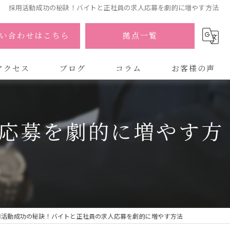
採用活動成功の秘訣！バイトと正社員の求人応募を劇的に増やす方法
い合わせはこちら
拠点一覧
アクセス
ブログ
コラム
お客様の声
式会社AOA
応募を劇的に増やす方
式会社AOA 東京 渋谷オフィス
式会社AOA 南森町オフィス
用活動成功の秘訣！バイトと正社員の求人応募を劇的に増やす方法