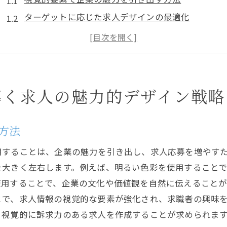
ターゲットに応じた求人デザインの最適化
効果的なグラフィックデザインで印象を強化
コンテンツとビジュアルの統合がもたらす効果
バイトと正社員それぞれに適したデザインのポイン
最新トレンドを取り入れた求人広告の提案
導く求人の魅力的デザイン戦略
バイトと正社員応募者を引き付ける採用活動の秘訣
応募者の動機を掴むための心理学
方法
競合との差別化を図るアプローチ
用することは、企業の魅力を引き出し、求人応募を増やす
多様性を生かした採用メッセージの工夫
を大きく左右します。例えば、明るい色彩を使用すること
応募者のフィードバックを活かす改善策
使用することで、企業の文化や価値観を自然に伝えることが
企業文化を告知する効果的な方法
とで、求人情報の視覚的な要素が強化され、求職者の興味
応募者のニーズに応えるための柔軟性
、視覚的に訴求力のある求人を作成することが求められま