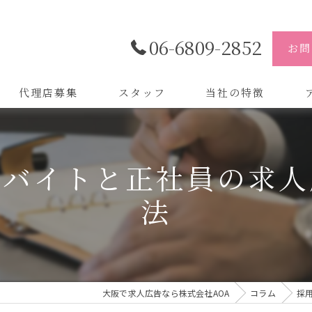
06-6809-2852
お問
代理店募集
スタッフ
当社の特徴
代理店
株
！バイトと正社員の求人
制作
株
法
バイトル
株
会社
デザイン
大阪で求人広告なら株式会社AOA
コラム
採